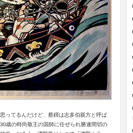
思ってるんだけど、蔡鐸は志多伯親方と呼ば
30歳の時尚敬王の国師に任ぜられ勝連間切の