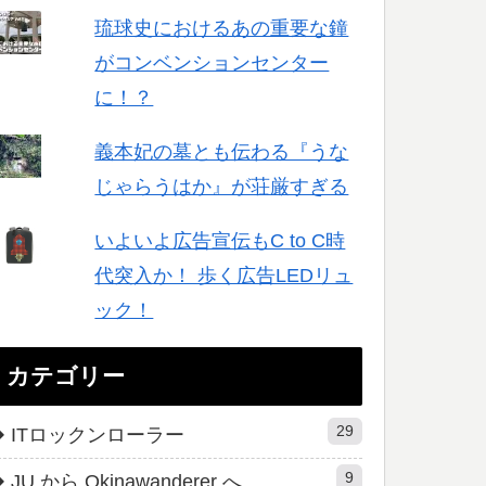
琉球史におけるあの重要な鐘
がコンベンションセンター
に！？
義本妃の墓とも伝わる『うな
じゃらうはか』が荘厳すぎる
いよいよ広告宣伝もC to C時
代突入か！ 歩く広告LEDリュ
ック！
カテゴリー
29
ITロックンローラー
9
JU から Okinawanderer へ