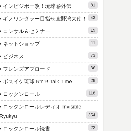
81
インビジボー改！琉球㊙︎外伝
43
ギノワンダラー目指せ宜野湾大使！
19
コンサル＆セミナー
11
ネットショップ
73
ビジネス
36
フレンズアブロード
28
ボスイケ琉球 R'n'R Talk Time
118
ロックンロール
ロックンロールレディオ Invisible
354
Ryukyu
22
ロックンロール読書