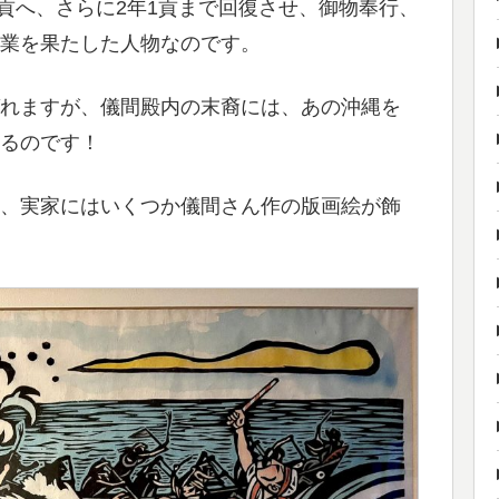
1貢へ、さらに2年1貢まで回復させ、御物奉行、
業を果たした人物なのです。
れますが、儀間殿内の末裔には、あの沖縄を
るのです！
、実家にはいくつか儀間さん作の版画絵が飾