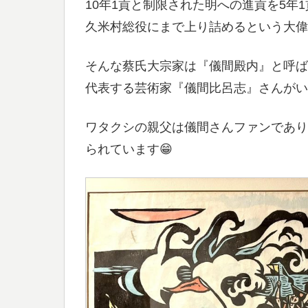
10年1貢と制限された明への進貢を5年
久米村総役にまで上り詰めるという大偉
そんな蔡氏大宗家は『儀間殿内』と呼ば
代表する芸術家『儀間比呂志』さんがい
ワタクシの親父は儀間さんファンであり
られています😁