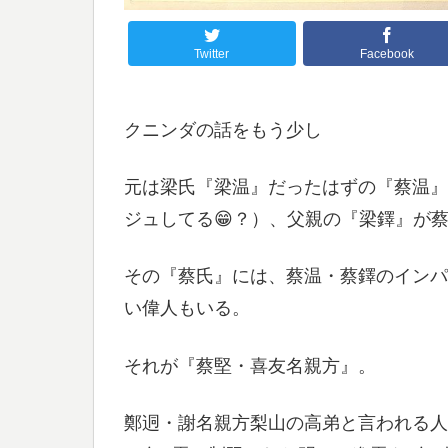
Twitter
Facebook
クニンダの話をもう少し
元は梁氏『梁温』だったはずの『蔡温』
ジュしてる😁？）、父親の『梁鐸』が
その『蔡氏』には、蔡温・蔡鐸のインパ
い偉人もいる。
それが『蔡堅・喜友名親方』。
鄭迵・謝名親方梨山の高弟と言われる人