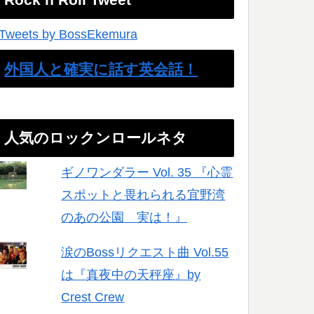
Tweets by BossEkemura
外国人と確実に話す英会話！
人気のロックンロールネタ
ギノワンダラー Vol. 35 『心霊
スポットと畏れられる宜野湾
のあの公園 実は！』
涙のBossリクエスト曲 Vol.55
は『真夜中の天秤座』by
Crest Crew