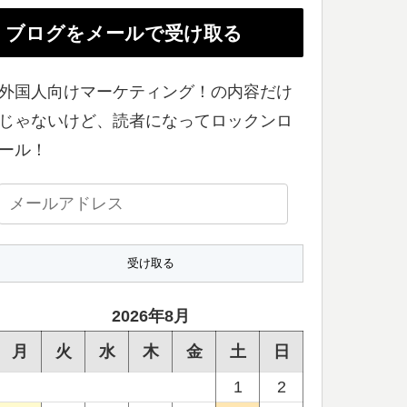
ブログをメールで受け取る
外国人向けマーケティング！の内容だけ
じゃないけど、読者になってロックンロ
ール！
メ
ー
ル
ア
ド
2026年8月
レ
月
火
水
木
金
土
日
ス
1
2