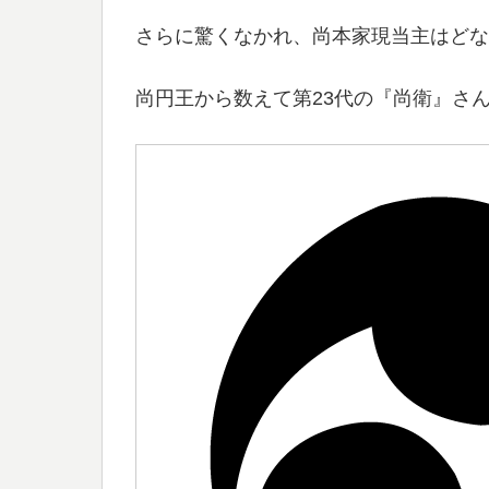
さらに驚くなかれ、尚本家現当主はどな
尚円王から数えて第23代の『尚衛』さ