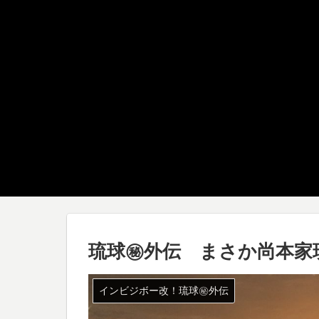
琉球㊙︎外伝 まさか尚本
インビジボー改！琉球㊙︎外伝