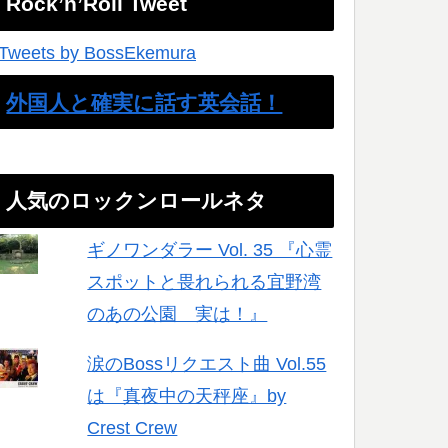
Rock’n’Roll Tweet
Tweets by BossEkemura
外国人と確実に話す英会話！
人気のロックンロールネタ
ギノワンダラー Vol. 35 『心霊
スポットと畏れられる宜野湾
のあの公園 実は！』
涙のBossリクエスト曲 Vol.55
は『真夜中の天秤座』by
Crest Crew