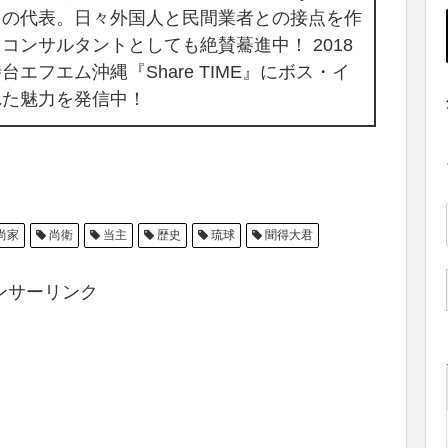
スの代表。日々外国人と民間業者との接点を作
コンサルタントとしても絶賛驀進中！ 2018
エフエム沖縄『Share TIME』にボス・イ
れた魅力を発信中！
尚家
尚衛
当主
歴史
琉球
聞得大君
ンサーリンク