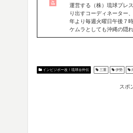
運営する（株）琉球プレ
り出すコーディネーター、
年より毎週火曜日午後７時台
ケムラとしても沖縄の隠
インビジボー改！琉球㊙︎外伝
三重
伊勢
スポ