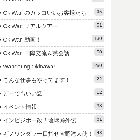
35
OkiWan のカッコいいお客様たち！
51
OkiWan リアルツアー
130
OkiWan 動画！
50
OkiWan 国際交流＆英会話
250
Wandering Okinawa!
22
こんな仕事もやってます！
12
どーでもいい話
33
イベント情報
81
インビジボー改！琉球㊙︎外伝
43
ギノワンダラー目指せ宜野湾大使！