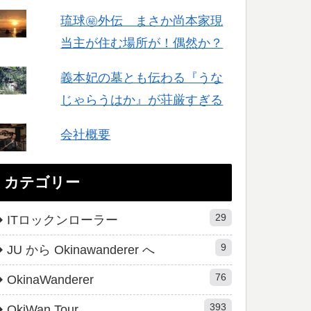
琉球㊙︎外伝 まさか尚本家現
当主が住む場所が！偶然か？
義本妃の墓とも伝わる『うな
じゃらうはか』が荘厳すぎる
会社概要
カテゴリー
29
ITロックンローラー
9
JU から Okinawanderer へ
76
OkinaWanderer
393
OkiWan Tour