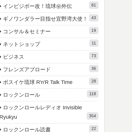
81
インビジボー改！琉球㊙︎外伝
43
ギノワンダラー目指せ宜野湾大使！
19
コンサル＆セミナー
11
ネットショップ
73
ビジネス
36
フレンズアブロード
28
ボスイケ琉球 R'n'R Talk Time
118
ロックンロール
ロックンロールレディオ Invisible
354
Ryukyu
22
ロックンロール読書