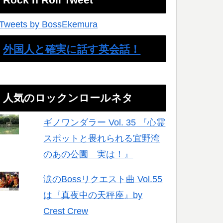
Tweets by BossEkemura
外国人と確実に話す英会話！
人気のロックンロールネタ
ギノワンダラー Vol. 35 『心霊
スポットと畏れられる宜野湾
のあの公園 実は！』
涙のBossリクエスト曲 Vol.55
は『真夜中の天秤座』by
Crest Crew