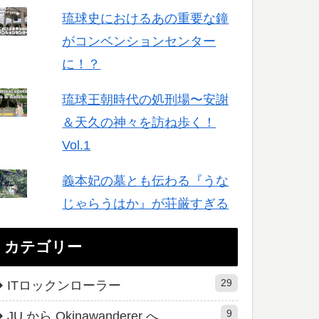
琉球史におけるあの重要な鐘
がコンベンションセンター
に！？
琉球王朝時代の処刑場〜安謝
＆天久の神々を訪ね歩く！
Vol.1
義本妃の墓とも伝わる『うな
じゃらうはか』が荘厳すぎる
カテゴリー
29
ITロックンローラー
9
JU から Okinawanderer へ