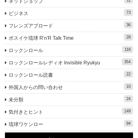
11
ネットショップ
73
ビジネス
36
フレンズアブロード
28
ボスイケ琉球 R'n'R Talk Time
118
ロックンロール
354
ロックンロールレディオ Invisible Ryukyu
22
ロックンロール読書
10
外国人からの問い合わせ
24
未分類
149
気付きとヒント
94
琉球ワケンロー