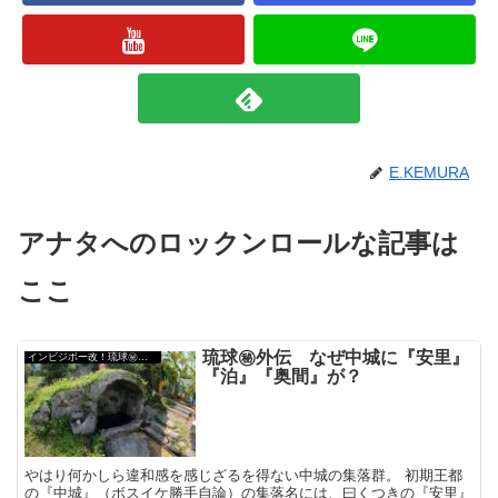
E.KEMURA
アナタへのロックンロールな記事は
ここ
琉球㊙︎外伝 なぜ中城に『安里』
インビジボー改！琉球㊙︎外伝
『泊』『奥間』が？
やはり何かしら違和感を感じざるを得ない中城の集落群。 初期王都
の『中城』（ボスイケ勝手自論）の集落名には、曰くつきの『安里』