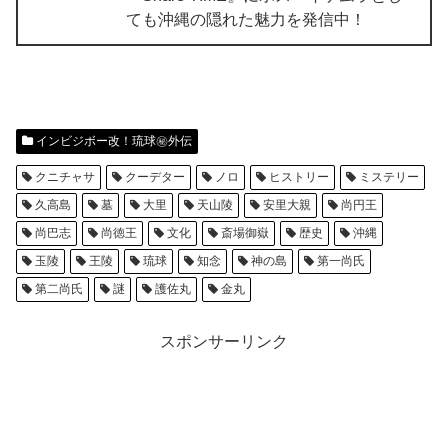
ても沖縄の隠れた魅力を発信中！
インビジボー改！琉球㊙︎外伝
クニチャサ
クーデター
ノロ
ヒストリー
ミステリー
久高島
墓
大里
天山陵
安里大親
尚円王
尚巴志
尚徳王
文化
斎場御嶽
歴史
沖縄
玉陵
王陵
琉球
知念
神の島
第一尚氏
第二尚氏
謎
護佐丸
金丸
スポンサーリンク