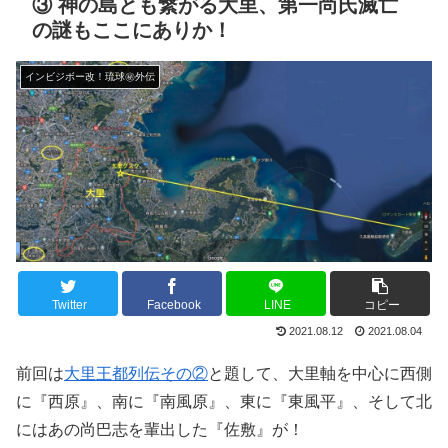
③ 神の島とも繋がる大里、第一尚氏滅亡
の謎もここにありか！
インビジボー改！琉球㊙︎外伝
Twitter
Facebook
LINE
コピー
2021.08.12
2021.08.04
前回は
大里王都列伝その②
と題して、大里軸を中心に西側
に『西原』、南に『南風原』、東に『東風平』、そして北
にはあの尚巴志を輩出した『佐敷』が！