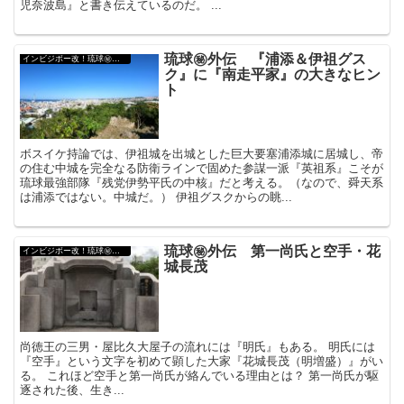
児奈波島』と書き伝えているのだ。 ...
琉球㊙︎外伝 『浦添＆伊祖グス
インビジボー改！琉球㊙︎外伝
ク』に『南走平家』の大きなヒン
ト
ボスイケ持論では、伊祖城を出城とした巨大要塞浦添城に居城し、帝
の住む中城を完全なる防衛ラインで固めた参謀一派『英祖系』こそが
琉球最強部隊『残党伊勢平氏の中核』だと考える。（なので、舜天系
は浦添ではない。中城だ。） 伊祖グスクからの眺...
琉球㊙︎外伝 第一尚氏と空手・花
インビジボー改！琉球㊙︎外伝
城長茂
尚徳王の三男・屋比久大屋子の流れには『明氏』もある。 明氏には
『空手』という文字を初めて顕した大家『花城長茂（明増盛）』がい
る。 これほど空手と第一尚氏が絡んでいる理由とは？ 第一尚氏が駆
逐された後、生き...