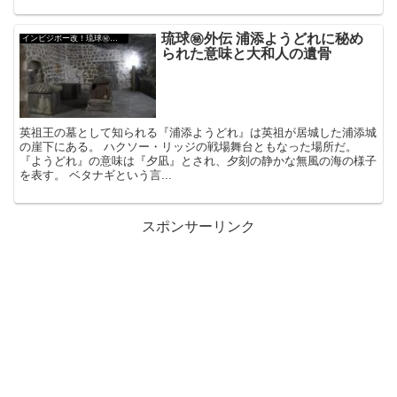
琉球㊙︎外伝 浦添ようどれに秘め
インビジボー改！琉球㊙︎外伝
られた意味と大和人の遺骨
英祖王の墓として知られる『浦添ようどれ』は英祖が居城した浦添城
の崖下にある。 ハクソー・リッジの戦場舞台ともなった場所だ。
『ようどれ』の意味は『夕凪』とされ、夕刻の静かな無風の海の様子
を表す。 ベタナギという言...
スポンサーリンク