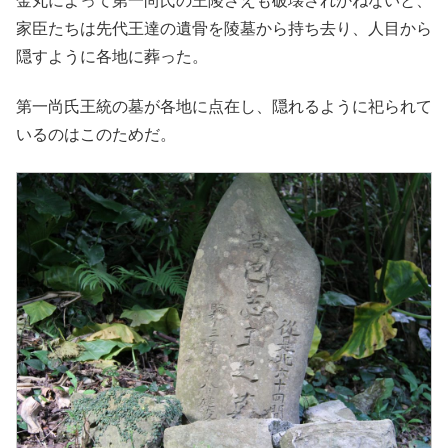
金丸によって第一尚氏の王陵さえも破壊されかねないと、
家臣たちは先代王達の遺骨を陵墓から持ち去り、人目から
隠すように各地に葬った。
第一尚氏王統の墓が各地に点在し、隠れるように祀られて
いるのはこのためだ。