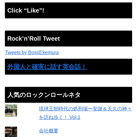
Click “Like”!
Rock’n’Roll Tweet
Tweets by BossEkemura
外国人と確実に話す英会話！
人気のロックンロールネタ
琉球王朝時代の処刑場〜安謝＆天久の神々
を訪ね歩く！ Vol.1
会社概要