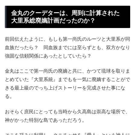
金丸のクーデターは、周到に計算された
大里系総廃嫡計画だったのか？
前回伝えたように、もしも第一尚氏のルーツと大里系が同
血族だったら？ 同血族までには至らずとも、双方かなり
強固な信頼関係にあったとしていたら？
金丸はここで第一尚氏の廃嫡と共に、かつて琉球を取りま
とめていた『大里系統』までもを一気に廃嫡することがで
きる最上級のでっち上げストーリーを完成させた事にな
る。
おそらく庶民にとっても当時から久高島は崇高な場所で、
神がかった特別な島であっただろう。