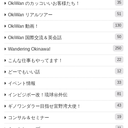
35
OkiWan のカッコいいお客様たち！
51
OkiWan リアルツアー
130
OkiWan 動画！
50
OkiWan 国際交流＆英会話
250
Wandering Okinawa!
22
こんな仕事もやってます！
12
どーでもいい話
33
イベント情報
81
インビジボー改！琉球㊙︎外伝
43
ギノワンダラー目指せ宜野湾大使！
19
コンサル＆セミナー