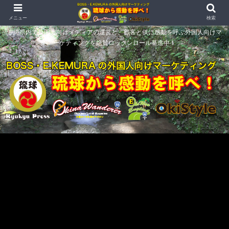
メニュー
検索
沖縄県内で外国人向けメディアの運営と、顧客と供に感動を呼ぶ外国人向けマ
ーケティングを絶賛ロックンロール驀進中！