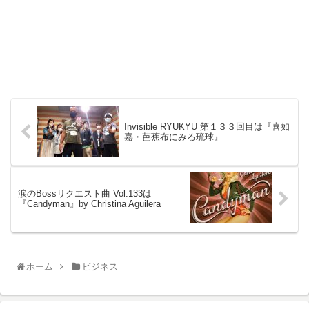
Invisible RYUKYU 第１３３回目は『喜如
嘉・芭蕉布にみる琉球』
涙のBossリクエスト曲 Vol.133は
『Candyman』by Christina Aguilera
ホーム
ビジネス