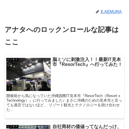
E.KEMURA
アナタへのロックンロールな記事は
ここ
脳ミソに刺激注入！！最新IT見本
ビジネス
市『ResorTech』へ行ってみた！
開催前から気になっていた沖縄国際IT見本市『ResorTech（Resort x
Technology）』に行ってみました♪ まさに沖縄のための見本市と言っ
ても過言ではないほど、 リゾート観光とテクノロジーを掛け合わせ
た...
自社商材の価値ってなんだっけ、
ビジネス