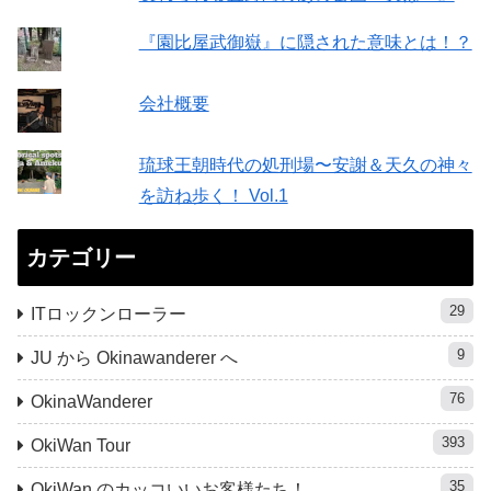
『園比屋武御嶽』に隠された意味とは！？
会社概要
琉球王朝時代の処刑場〜安謝＆天久の神々
を訪ね歩く！ Vol.1
カテゴリー
29
ITロックンローラー
9
JU から Okinawanderer へ
76
OkinaWanderer
393
OkiWan Tour
35
OkiWan のカッコいいお客様たち！