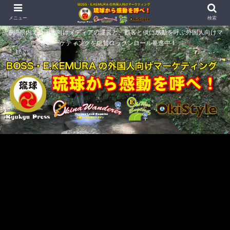
メニュー
検索
沖縄県内で外国人向けメディアの運営と、顧客と供に感動を呼ぶ外国人向けマ
ーケティングを絶賛ロックンロール驀進中！