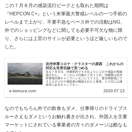
この７月８月の感染流行ピークとも取れた期間は
『HEPCON C+』という米軍最大警戒レベルの一つ手前の
レベルまで上がり、不要不急なベース外での活動はNG、
外でのショッピングなどに関しても必要不可欠な物に限
り、さらには上官のサインが必要というほど厳しいもので
した。
在沖米軍コロナ・クラスターの原因 これからの
対応を世界目線で見つめる
去る７月８日、沖縄県内で６９日ぶりにコロナ感染が再確
認された。 そこから３日後の７月１１日、沖縄県は在沖
米軍海兵隊キャンプハンセンにて１３人、普天間基地にて
３２人のコロナ感染者が確認されたと発表。１２日には浦
添市にあるキャンプキン...
e-kemura.com
2020.07.13
なのでもちろん外での飲食もダメ、仕事帰りのドライブス
ルーさえもダメというお触れ書きが出され、外国人を主要
マーケットにされている事業者の方々のダメージは酷なも