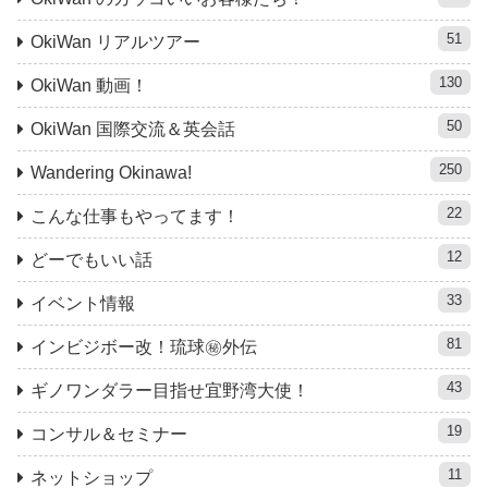
51
OkiWan リアルツアー
130
OkiWan 動画！
50
OkiWan 国際交流＆英会話
250
Wandering Okinawa!
22
こんな仕事もやってます！
12
どーでもいい話
33
イベント情報
81
インビジボー改！琉球㊙︎外伝
43
ギノワンダラー目指せ宜野湾大使！
19
コンサル＆セミナー
11
ネットショップ