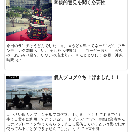
客観的意見を聞く必要性
今日のランチはうどんでした。香川＝うどん県ってネーミング、ブラ
ンディング素晴らしい。 そしたら沖縄は、、 ゴーヤー県か、いやい
や、あわもり県か、いやいや琉球犬か、そんままやし！ 参照 沖縄
時間 え〜、...
個人ブログ立ち上げました！！
ビジネス
はいさい個人オフィシャルブログ立ち上げました！！ これまでも仕
事で日常的に利用してきているワードプレスですが、実際は業者さん
にテンプレートを作ってもらってそこに投稿していくという形でしか
使ってみることができませんでした。 なので正直中身...