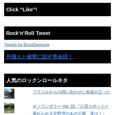
Click “Like”!
Rock’n’Roll Tweet
Tweets by BossEkemura
外国人と確実に話す英会話！
人気のロックンロールネタ
ブラジルからの問い合わせに鳥肌が立った
ギノワンダラー Vol. 35 『心霊スポットと
畏れられる宜野湾のあの公園 実は！』