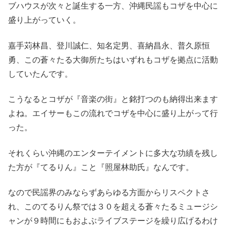
ブハウスが次々と誕生する一方、沖縄民謡もコザを中心に
盛り上がっていく。
嘉手苅林昌、登川誠仁、知名定男、喜納昌永、普久原恒
勇、この蒼々たる大御所たちはいずれもコザを拠点に活動
していたんです。
こうなるとコザが『音楽の街』と銘打つのも納得出来ます
よね。エイサーもこの流れでコザを中心に盛り上がって行
った。
それくらい沖縄のエンターテイメントに多大な功績を残し
た方が『てるりん』こと『照屋林助氏』なんです。
なので民謡界のみならずあらゆる方面からリスペクトさ
れ、このてるりん祭では３０を超える蒼々たるミュージシ
ャンが９時間にもおよぶライブステージを繰り広げるわけ