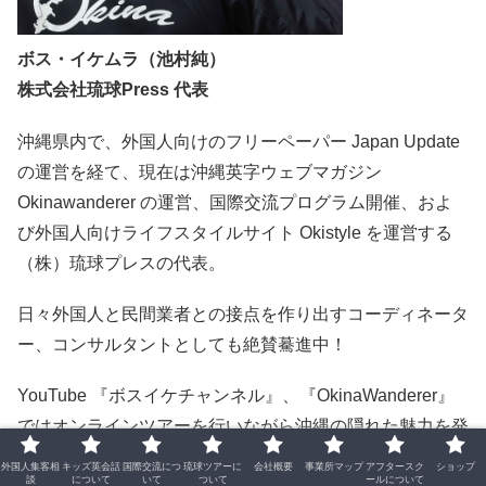
ボス・イケムラ（池村純）
株式会社琉球Press 代表
沖縄県内で、外国人向けのフリーペーパー Japan Update
の運営を経て、現在は沖縄英字ウェブマガジン
Okinawanderer の運営、国際交流プログラム開催、およ
び外国人向けライフスタイルサイト Okistyle を運営する
（株）琉球プレスの代表。
日々外国人と民間業者との接点を作り出すコーディネータ
ー、コンサルタントとしても絶賛驀進中！
YouTube 『ボスイケチャンネル』、『OkinaWanderer』
ではオンラインツアーを行いながら沖縄の隠れた魅力を発
信！
外国人集客相
キッズ英会話
国際交流につ
琉球ツアーに
会社概要
事業所マップ
アフタースク
ショップ
談
について
いて
ついて
ールについて