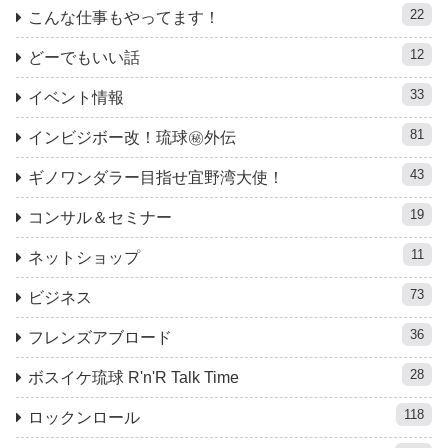
22
こんな仕事もやってます！
12
どーでもいい話
33
イベント情報
81
インビジボー改！琉球㊙︎外伝
43
ギノワンダラー目指せ宜野湾大使！
19
コンサル＆セミナー
11
ネットショップ
73
ビジネス
36
フレンズアブロード
28
ボスイケ琉球 R'n'R Talk Time
118
ロックンロール