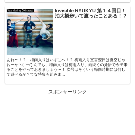
Invisible RYUKYU 第１４回目！
Wandering Okinawa!
泊大橋歩いて渡ったことある！？
あれ〜！？ 梅雨入りはいずこへ！？ 梅雨入り宣言翌日は夏空じゃ
ねーかヽ( ´￢`) んでも、梅雨入りは梅雨入り、雨続くの覚悟で今出来
ることをやっておきましょう〜！ 次号はそういう梅雨時期には何し
て遊べるか？てな特集も組みま...
スポンサーリンク