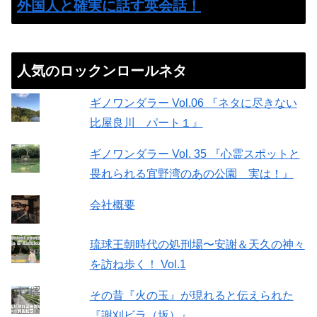
外国人と確実に話す英会話！
人気のロックンロールネタ
ギノワンダラー Vol.06 『ネタに尽きない
比屋良川 パート１』
ギノワンダラー Vol. 35 『心霊スポットと
畏れられる宜野湾のあの公園 実は！』
会社概要
琉球王朝時代の処刑場〜安謝＆天久の神々
を訪ね歩く！ Vol.1
その昔『火の玉』が現れると伝えられた
『謝刈ビラ（坂）』