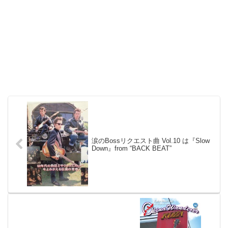
涙のBossリクエスト曲 Vol.10 は『Slow
Down』from “BACK BEAT”