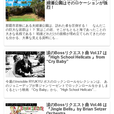
婦瀬公園はそのロケーションが強
烈！
那覇市若狭にある夫婦瀬公園は、訪れた者を圧倒する！ なんだこ
の巨大な岩群は！？ 実はこの岩、そこがもともと海であったことの
大きな名残である！ 戦後どれだけの規模が埋め立てられてきたのか
も分かる、大事な見える資料にも...
涙のBossリクエスト曲 Vol.17 は
ロックンロールレディオ Invisible Ryukyu
『High School Hellcats 』from
“Cry Baby”
今週のInvisible RYUKYU ボスのロックンロールセレクションは、 あ
のジョニーデップが革ジャンリーゼントでロックンロールをかましま
くるという映画 『Cry Baby』から、"High School Hellcats"...
涙のBossリクエスト曲 Vol.46 は
ロックンロールレディオ Invisible Ryukyu
『Jingle Bells』by Brian Setzer
Orchestra