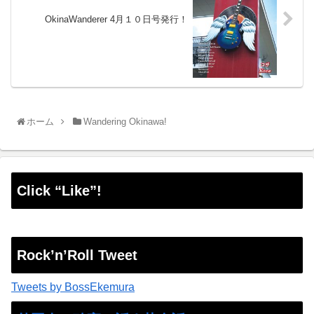
OkinaWanderer 4月１０日号発行！
ホーム
Wandering Okinawa!
Click “Like”!
Rock’n’Roll Tweet
Tweets by BossEkemura