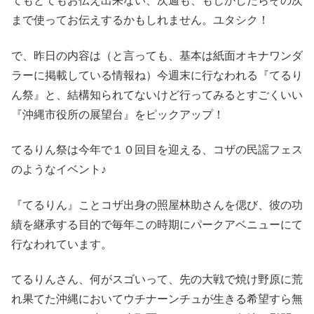
てもとてもお伝え出来ない、次週も、もしかしたらその次
まで使ってお伝えするかもしれません。ユタシク！
で、昨日の内容は（と言っても、基本は紙面オキナワンダ
ラーに掲載している情報ね）今週末に行なわれる『てるり
ん祭』と、結構知られてないけど行ってみるとすごくいい
『沖縄市役所の展望台』をピックアップ！
てるりん祭は今年で１０回目を迎える、コザの民謡フェス
のようなイベント♪
『てるりん』ことコザ出身の照屋林助さんを偲び、彼の功
績を継承する目的で毎年この時期にパークアベニューにて
行なわれています。
てるりんさん、何がスゴいって、先の大戦で焼け野原に荒
れ果てた沖縄においてウチナーンチュが生きる希望すら無