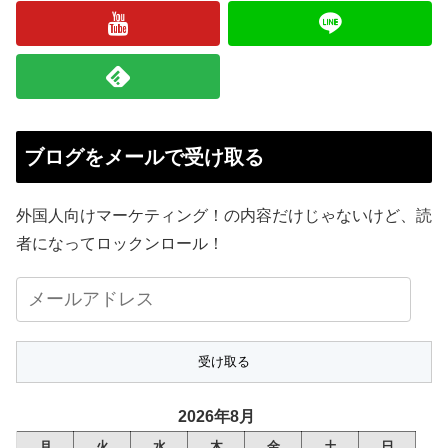
ブログをメールで受け取る
外国人向けマーケティング！の内容だけじゃないけど、読
者になってロックンロール！
メ
ー
ル
ア
ド
2026年8月
レ
月
火
水
木
金
土
日