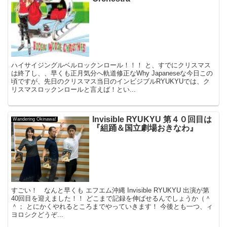
ハイサイジングルベルロックンロール！！！ と、すでにクリスマス
は終了し、、早くも正月気分へ軌道修正なWhy Japaneseな今日この
頃ですが、先日のクリスマス当日のインビジブルRYUKYUでは、ク
リスマスロックンロールと言えば！とい...
Invisible RYUKYU 第４０回目は
Wandering Okinawa!
『組踊＆国立劇場おきなわ』
すごい！ なんと早くも エフエム沖縄 Invisible RYUKYU 出演が第
40回目を迎えました！！ どこまで記録を伸ばせるんでしょうか（＾
＾； とにかくやれるところまでやっていきます！ 今後とも一つ、ィ
ヨロシクどうぞ...