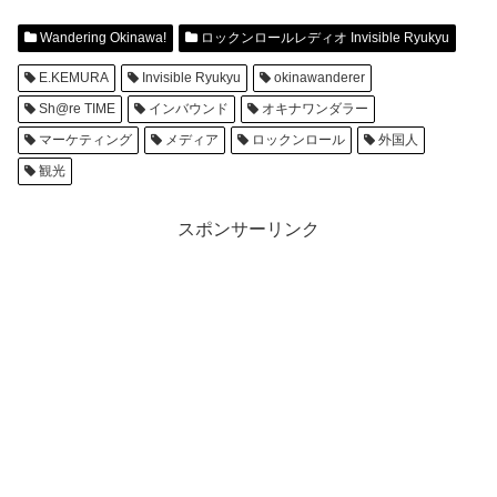
Wandering Okinawa!
ロックンロールレディオ Invisible Ryukyu
E.KEMURA
Invisible Ryukyu
okinawanderer
Sh@re TIME
インバウンド
オキナワンダラー
マーケティング
メディア
ロックンロール
外国人
観光
スポンサーリンク