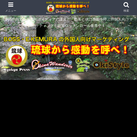
メニュー
検索
沖縄県内で外国人向けメディアの運営と、顧客と供に感動を呼ぶ外国人向けマ
ーケティングを絶賛ロックンロール驀進中！