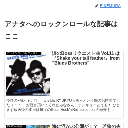
E.KEMURA
アナタへのロックンロールな記事は
ここ
涙のBossリクエスト曲 Vol.11 は
ロックンロールレディオ Invisible Ryukyu
『Shake your tail feather』from
“Blues Brothers”
今宵のFMオキナワ Invisible RYUKYUもあっという間のお時間でし
た（＾＾； お聴き頂いてくれたみなさん、テンキューどうも！ ひと
まず放送後の本日は毎度のBoss Rock'n'Roll selection の紹介を...
海に浮かぶ公園が！？ 若狭の夫
OkiWan 動画！