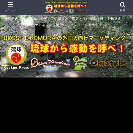
メニュー
検索
沖縄県内で外国人向けメディアの運営と、顧客と供に感動を呼ぶ外国人向けマ
ーケティングを絶賛ロックンロール驀進中！