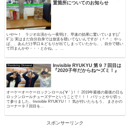
置箇所についてのお知らせ
いや〜！ ラジオ出演から一夜明け、早速の効果に驚いています(｣ﾟ
ﾛﾟ)｣ 実はまだ自分自身では放送を聴いてないんですが（＾＾； やっ
ぱ、、あんだけ早口＆どもりが出てしまっていたから、、自分で聴い
て凹まんかや・・・とかね。。 ...
Invisible RYUKYU 第９７回目は
Wandering Okinawa!
『2020子年だからね〜ズミ！』
オーケーオーケーロックンロール(´∀｀)！！ 2019年最後の最後の日も
ロックンロールチューズデーということで！！！ バリッとやり切っ
て参りました、Invisible RYUKYU！！ 気が付いたらもう、 まさかの
コーナー９７回目を...
スポンサーリンク