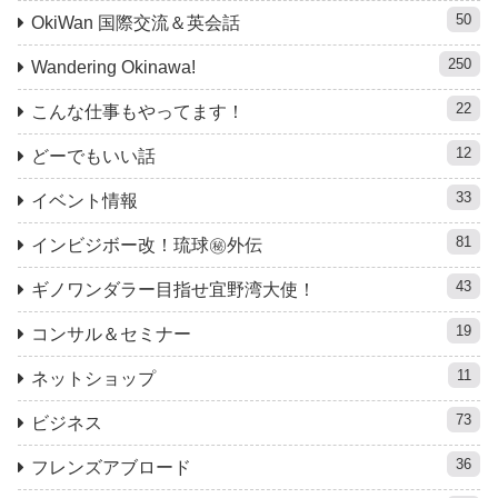
50
OkiWan 国際交流＆英会話
250
Wandering Okinawa!
22
こんな仕事もやってます！
12
どーでもいい話
33
イベント情報
81
インビジボー改！琉球㊙︎外伝
43
ギノワンダラー目指せ宜野湾大使！
19
コンサル＆セミナー
11
ネットショップ
73
ビジネス
36
フレンズアブロード