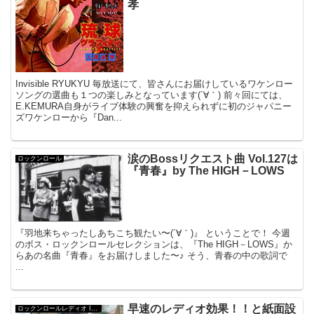
孝
Invisible RYUKYU 毎放送にて、皆さんにお届けしているワケンロー
ソングの選曲も１つの楽しみとなっています(´∀｀) 前々回にては、
E.KEMURA自身がライブ体験の興奮を抑えられずに初のジャパニー
ズワケンローから『Dan...
涙のBossリクエスト曲 Vol.127は
ロックンロール
『青春』by The HIGH－LOWS
『羽地来ちゃったしあちこち観たい〜(´∀｀)』 ということで！ 今週
のボス・ロックンロールセレクションは、『The HIGH－LOWS』か
らあの名曲『青春』をお届けしました〜♪ そう、青春の中の歌詞で
...
早速のレディオ効果！！と紙面設
ロックンロールレディオ Invisible Ryukyu