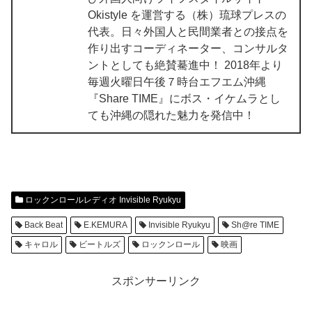
Okistyle を運営する（株）琉球プレスの
代表。日々外国人と民間業者との接点を
作り出すコーディネーター、コンサルタ
ントとしても絶賛驀進中！ 2018年より
毎週火曜日午後７時台エフエム沖縄
『Share TIME』にボス・イケムラとし
ても沖縄の隠れた魅力を発信中！
ロックンロールレディオ Invisible Ryukyu
Back Beat
E.KEMURA
Invisible Ryukyu
Sh@re TIME
キャロル
ビートルズ
ロックンロール
映画
スポンサーリンク