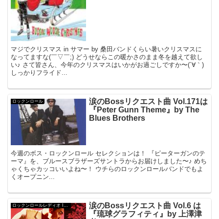
マジでクリスマス in サマー by 桑田バンドくらい暑いクリスマスに
なってますな(￣▽￣;) どうせならこの暖かさのまま冬を越えて欲し
い♪ さて皆さん、今年のクリスマスはいかがお過ごしですか〜(´∀｀)
しっかりフライド...
涙のBossリクエスト曲 Vol.171は
ロックンロール
『Peter Gunn Theme』by The
Blues Brothers
今週のボス・ロックンロール セレクションは！ 『ピーターガンのテ
ーマ』を、ブルースブラザーズサントラからお届けしました〜♪ めち
ゃくちゃカッコいいよね〜！ ウチらのロックンロールバンドでもよ
くオープニン...
涙のBossリクエスト曲 Vol.6 は
ロックンロールレディオ Invisible Ryukyu
『琉球グラフィティ』by 上澤津