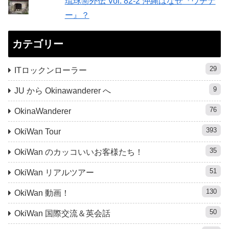
琉球㊙︎外伝 Vol. 82-2 沖縄はなぜ『ウチナ
ー』？
カテゴリー
29
ITロックンローラー
9
JU から Okinawanderer へ
76
OkinaWanderer
393
OkiWan Tour
35
OkiWan のカッコいいお客様たち！
51
OkiWan リアルツアー
130
OkiWan 動画！
50
OkiWan 国際交流＆英会話