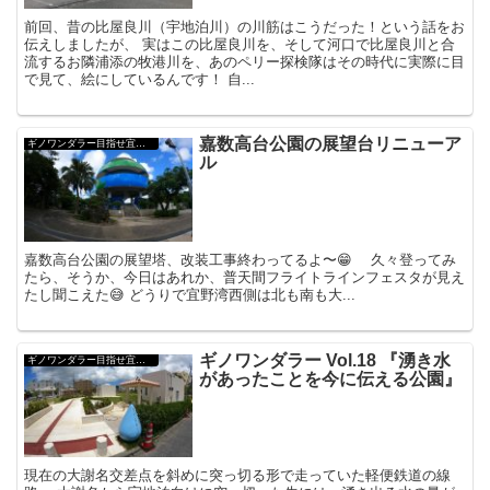
前回、昔の比屋良川（宇地泊川）の川筋はこうだった！という話をお
伝えしましたが、 実はこの比屋良川を、そして河口で比屋良川と合
流するお隣浦添の牧港川を、あのペリー探検隊はその時代に実際に目
で見て、絵にしているんです！ 自...
嘉数高台公園の展望台リニューア
ギノワンダラー目指せ宜野湾大使！
ル
嘉数高台公園の展望塔、改装工事終わってるよ〜😁 久々登ってみ
たら、そうか、今日はあれか、普天間フライトラインフェスタが見え
たし聞こえた😅 どうりで宜野湾西側は北も南も大...
ギノワンダラー Vol.18 『湧き水
ギノワンダラー目指せ宜野湾大使！
があったことを今に伝える公園』
現在の大謝名交差点を斜めに突っ切る形で走っていた軽便鉄道の線