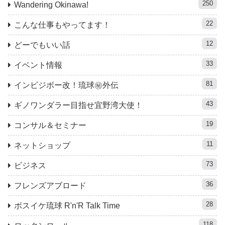
250
Wandering Okinawa!
22
こんな仕事もやってます！
12
どーでもいい話
33
イベント情報
81
インビジボー改！琉球㊙︎外伝
43
ギノワンダラー目指せ宜野湾大使！
19
コンサル＆セミナー
11
ネットショップ
73
ビジネス
36
フレンズアブロード
28
ボスイケ琉球 R'n'R Talk Time
118