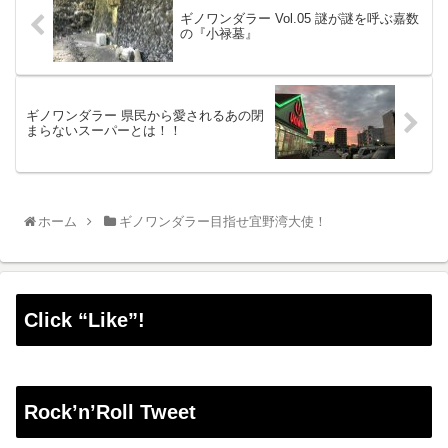
ギノワンダラー Vol.05 謎が謎を呼ぶ嘉数
の『小禄墓』
ギノワンダラー 県民から愛されるあの閉
まらないスーパーとは！！
ホーム
ギノワンダラー目指せ宜野湾大使！
Click “Like”!
Rock’n’Roll Tweet