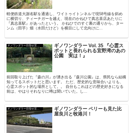
軽便鉄道大謝名駅を通過し、ワイトゥイトンネルで現58号線を斜め
に横切り、ティーチガーを越え、現在のかねひで真志喜店あたりに
『真志喜駅』があったという。 かねひでのすぐ裏の通りから、ター
ンム（田芋）畑（水田だけど）を横目にして北向けに...
ギノワンダラー Vol. 35 『心霊ス
ギノワンダラー目指せ宜野湾大使！
ポットと畏れられる宜野湾のあの
公園 実は！』
前回取り上げた『森の川』が湧き出る『森川公園』は、県民なら結構
知ってるスポットだと思います。 ただ、歴史的な意味合いよりも、
心霊スポット的な場所として。。 自分もこれほどの歴史好きになる
前は、やはりそれなりに噂は聞いていた。し...
ギノワンダラー ペリーも見た比
ギノワンダラー目指せ宜野湾大使！
屋良川と牧港川！