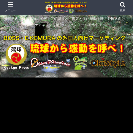
メニュー
検索
沖縄県内で外国人向けメディアの運営と、顧客と供に感動を呼ぶ外国人向けマ
ーケティングを絶賛ロックンロール驀進中！