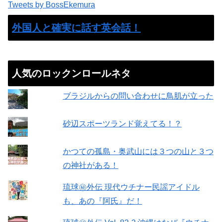
Tweets by BossEkemura
外国人と確実に話す英会話！
人気のロックンロールネタ
ブラジルからの問い合わせに鳥肌が立った
砂辺スポーツランド覚えてる！？
かつての孤島・奥武山には３つの山と３つ
の神社がある！
琉球㊙︎外伝 現代ウチナー民謡アイドル
も、あの『阿氏』だ！