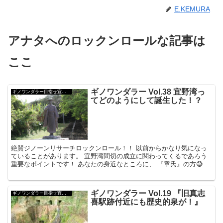
E.KEMURA
アナタへのロックンロールな記事は
ここ
ギノワンダラー Vol.38 宜野湾っ
ギノワンダラー目指せ宜野湾大使！
てどのようにして誕生した！？
絶賛ジノーンリサーチロックンロール！！ 以前からかなり気になっ
ていることがあります。 宜野湾間切の成立に関わってくるであろう
重要なポイントです！ あなたの身近なところに、 『章氏』の方😅 ...
ギノワンダラー Vol.19 『旧真志
ギノワンダラー目指せ宜野湾大使！
喜駅跡付近にも歴史的泉が！』