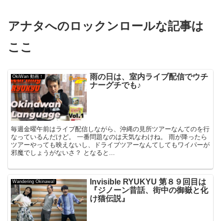
アナタへのロックンロールな記事は
ここ
雨の日は、室内ライブ配信でウチ
OkiWan 動画！
ナーグチでも♪
毎週金曜午前はライブ配信しながら、沖縄の見所ツアーなんてのを行
なっているんだけど。 一番問題なのは天気なわけね。 雨が降ったら
ツアーやっても映えないし、ドライブツアーなんてしてもワイパーが
邪魔でしょうがないさ？ となると...
Invisible RYUKYU 第８９回目は
Wandering Okinawa!
『ジノーン昔話、街中の御嶽と化
け猫伝説』