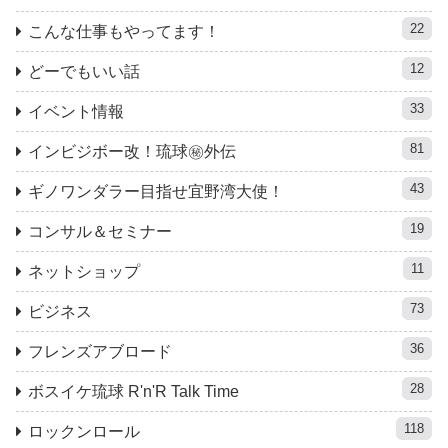
22
こんな仕事もやってます！
12
どーでもいい話
33
イベント情報
81
インビジボー改！琉球㊙︎外伝
43
ギノワンダラー目指せ宜野湾大使！
19
コンサル＆セミナー
11
ネットショップ
73
ビジネス
36
フレンズアブロード
28
ボスイケ琉球 R'n'R Talk Time
118
ロックンロール