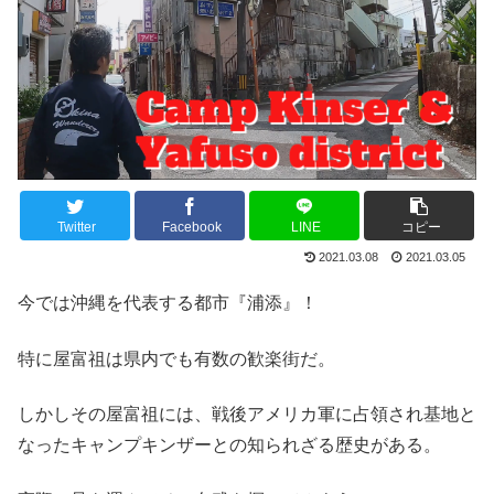
Twitter
Facebook
LINE
コピー
2021.03.08
2021.03.05
今では沖縄を代表する都市『浦添』！
特に屋富祖は県内でも有数の歓楽街だ。
しかしその屋富祖には、戦後アメリカ軍に占領され基地と
なったキャンプキンザーとの知られざる歴史がある。