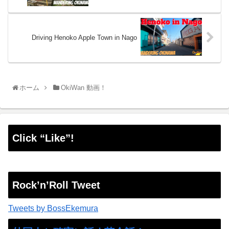
Driving Henoko Apple Town in Nago
ホーム
OkiWan 動画！
Click “Like”!
Rock’n’Roll Tweet
Tweets by BossEkemura