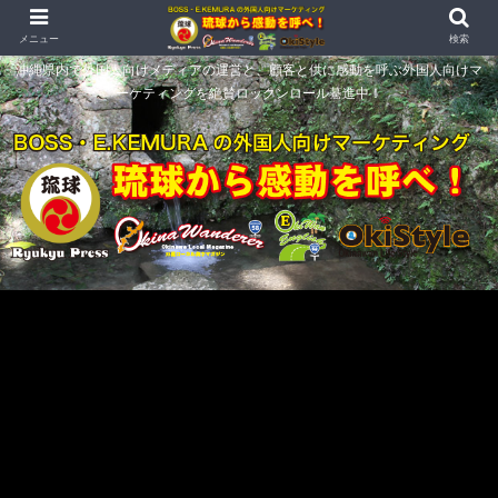
メニュー
検索
沖縄県内で外国人向けメディアの運営と、顧客と供に感動を呼ぶ外国人向けマ
ーケティングを絶賛ロックンロール驀進中！