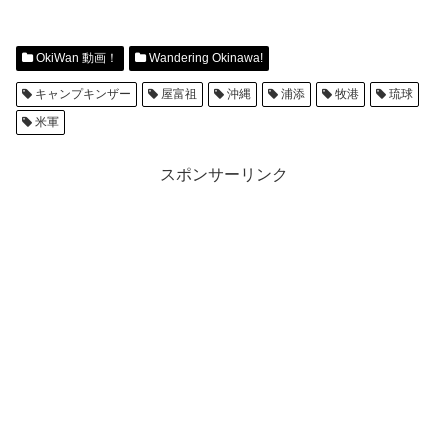
OkiWan 動画！
Wandering Okinawa!
キャンプキンザー
屋富祖
沖縄
浦添
牧港
琉球
米軍
スポンサーリンク