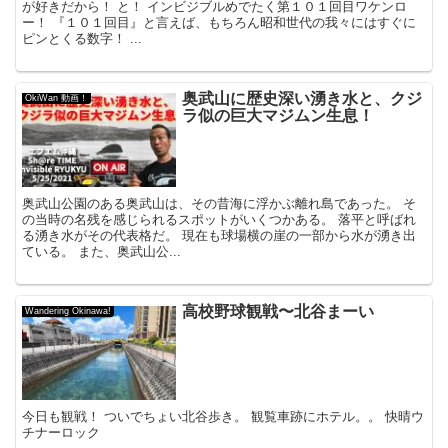
が好きだから！ と！ インビジブルめでたく第１０１回目ワケンロ
ー！ 『１０１回目』と言えば、もちろん昭和世代の我々にはすぐに
ピンとくる数字！ ...
奥武山に歴史深い湧き水と、クジ
OkiWan 動画！
ラ似の巨大マジムン生息！
奥武山公園のある奥武山は、その昔海に浮かぶ離れ島であった。 そ
の当時の名残を感じられるスポットがいくつかある。 落平と呼ばれ
る湧き水がその代表格だ。 現在も球場横の崖の一部から水が湧き出
ている。 また、奥武山公...
高校野球観戦〜北谷まーい
Wandering Okinawa!
今日も観戦！ ついでちょい北谷歩き。 観覧車跡にホテル。。 快晴ウ
チナーロック