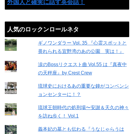
外国人と確実に話す英会話！
人気のロックンロールネタ
ギノワンダラー Vol. 35 『心霊スポットと
畏れられる宜野湾のあの公園 実は！』
涙のBossリクエスト曲 Vol.55 は『真夜中
の天秤座』by Crest Crew
琉球史におけるあの重要な鐘がコンベンシ
ョンセンターに！？
琉球王朝時代の処刑場〜安謝＆天久の神々
を訪ね歩く！ Vol.1
義本妃の墓とも伝わる『うなじゃらうは