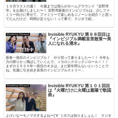
１０月ラストの週！ 今週までは我らがホームグラウンド『宜野湾
市』をお届けしました〜！ 宜野湾最後のインビジブルは、少しファ
ミリー向けに寄せて、ファミリーで楽しめるジノーンを紹介！と思っ
てたんだけど、時間が足りない！って事で、ラジオで紹...
Invisible RYUKYU 第９８回目は
Wandering Okinawa!
『インビジブル満載首里散策〜美
人になれる湧水』
新春一発目のインビジブル！ やり切って参りました〜！！ 今年も
力の限りかっ飛ばしていくんで、ィヨロシクロックンロール！！！
まずの２０２０年一発目のネタは、まだ新年間もないということで
ね、先週に引き続き首里のインビジブルストリー...
Invisible RYUKYU 第１０１回目
Wandering Okinawa!
は『火曜だけに火曜は嘉陽で歌謡
曲』
よけいな〜モノマネするよね〜(´∀｀) ボスは知りましぇん！ ラジオ