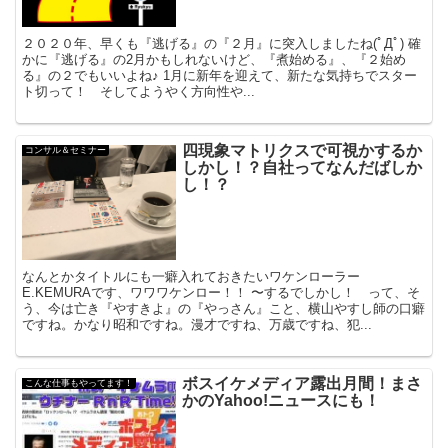
２０２０年、早くも『逃げる』の『２月』に突入しましたね(ﾟДﾟ) 確
かに『逃げる』の2月かもしれないけど、『煮始める』、『２始め
る』の２でもいいよね♪ 1月に新年を迎えて、新たな気持ちでスター
ト切って！ そしてようやく方向性や...
四現象マトリクスで可視かするか
コンサル＆セミナー
しかし！？自社ってなんだばしか
し！？
なんとかタイトルにも一癖入れておきたいワケンローラー
E.KEMURAです、ワワワケンロー！！ 〜するでしかし！ って、そ
う、今は亡き『やすきよ』の『やっさん』こと、横山やすし師の口癖
ですね。かなり昭和ですね。漫才ですね、万歳ですね、犯...
ボスイケメディア露出月間！まさ
こんな仕事もやってます！
かのYahoo!ニュースにも！