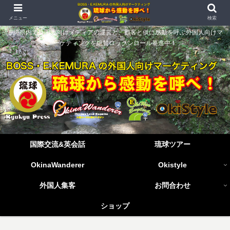
メニュー
検索
沖縄県内で外国人向けメディアの運営と、顧客と供に感動を呼ぶ外国人向けマ
ーケティングを絶賛ロックンロール驀進中！
国際交流&英会話
琉球ツアー
OkinaWanderer
Okistyle
外国人集客
お問合わせ
ショップ