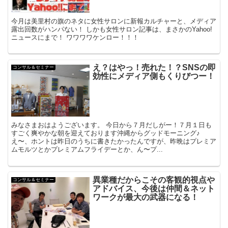
今月は美里村の旗のネタに女性サロンに新報カルチャーと、メディア
露出回数がハンパない！ しかも女性サロン記事は、まさかのYahoo!
ニュースにまで！ ワワワワケンロー！！！
え？はやっ！売れた！？SNSの即
コンサル＆セミナー
効性にメディア側もくりびつー！
みなさまおはようございます。 今日から７月だしがー！７月１日も
すごく爽やかな朝を迎えております沖縄からグッドモーニング♪
え〜、ホントは昨日のうちに書きたかったんですが、昨晩はプレミア
ムモルツとかプレミアムフライデーとか、ん〜プ...
異業種だからこその客観的視点や
コンサル＆セミナー
アドバイス、今後は仲間＆ネット
ワークが最大の武器になる！