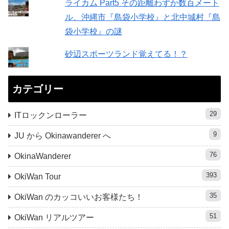
ライカム Part5 その距離わずか数百メート
ル、沖縄市『島袋小学校』と北中城村『島
袋小学校』の謎
砂辺スポーツランド覚えてる！？
カテゴリー
29
ITロックンローラー
9
JU から Okinawanderer へ
76
OkinaWanderer
393
OkiWan Tour
35
OkiWan のカッコいいお客様たち！
51
OkiWan リアルツアー