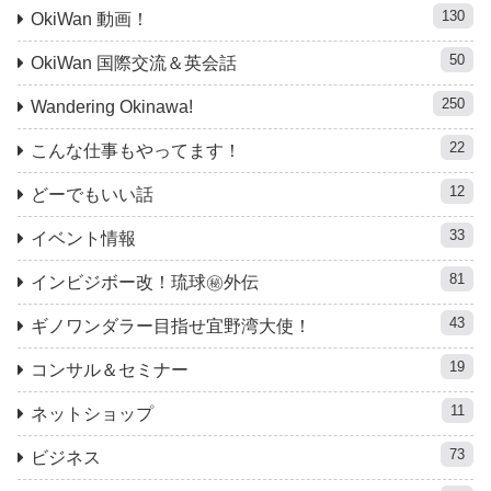
130
OkiWan 動画！
50
OkiWan 国際交流＆英会話
250
Wandering Okinawa!
22
こんな仕事もやってます！
12
どーでもいい話
33
イベント情報
81
インビジボー改！琉球㊙︎外伝
43
ギノワンダラー目指せ宜野湾大使！
19
コンサル＆セミナー
11
ネットショップ
73
ビジネス