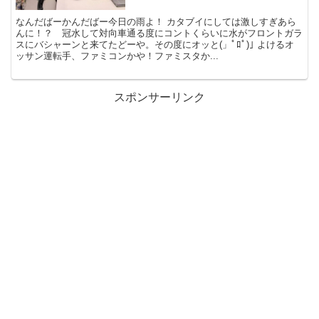
なんだばーかんだばー今日の雨よ！ カタブイにしては激しすぎあら
んに！？ 冠水して対向車通る度にコントくらいに水がフロントガラ
スにバシャーンと来てたどーや。その度にオッと(」ﾟﾛﾟ)｣ よけるオ
ッサン運転手、ファミコンかや！ファミスタか...
スポンサーリンク