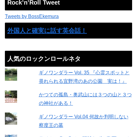
Rock’n’Roll Tweet
Tweets by BossEkemura
外国人と確実に話す英会話！
人気のロックンロールネタ
ギノワンダラー Vol. 35 『心霊スポットと
畏れられる宜野湾のあの公園 実は！』
かつての孤島・奥武山には３つの山と３つ
の神社がある！
ギノワンダラー Vol.04 何故か判明しない
察度王の墓