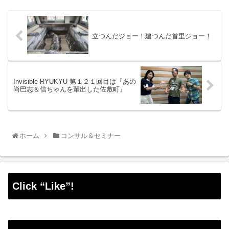
立つんだジョー！建つんだ首里ジョー！
Invisible RYUKYU 第１２１回目は『あの
尚巴志＆信ちゃんを輩出した佐敷町』
ホーム
コンサル＆セミナー
Click “Like”!