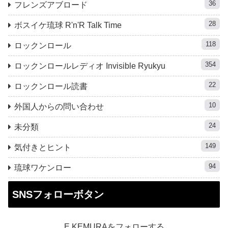
36
フレンズアブロード
28
ボスイケ琉球 R'n'R Talk Time
118
ロックンロール
354
ロックンロールレディオ Invisible Ryukyu
22
ロックンロール読書
10
外国人からの問い合わせ
24
未分類
149
気付きとヒント
94
琉球ワケンロー
SNSフォローボタン
E.KEMURAをフォローする