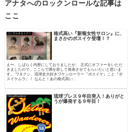
アナタへのロックンロールな記事は
ここ
格式高い『新報女性サロン』に、
コンサル＆セミナー
まさかのボスイケ登壇！？
え〜、しばらく内密にしておりましたが、 正式にオファーをいただ
きましたので、ここらで満を辞して発表させてもらいたいと思いま
す。 ワタクシ、琉球史大好きワケンローラー『ボスイケ』こと『ボ
スイケムラ』！ なんと！あの格式高い...
琉球プレス９年目突入！ありがと
OkinaWanderer
うが爆発する９年目！