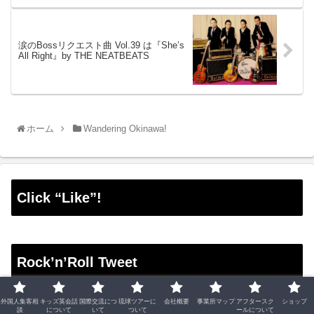
涙のBossリクエスト曲 Vol.39 は『She’s
All Right』by THE NEATBEATS
ホーム
Wandering Okinawa!
Click “Like”!
Rock’n’Roll Tweet
Tweets by BossEkemura
外国人集客相
キッズ英会話
国際交流につ
琉球ツアーに
会社概要
事業所マップ
アフタースク
ショップ
談
について
いて
ついて
ールについて