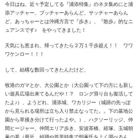
今日はね、近々予定してる『浦添特集』のネタ集めにと浦
添アッチャー、ブッチャーあらんど、サッチャーあらん
ど、あっちゃーとは沖縄方言で『歩き』、『散歩』的なニ
ュアンスです♪ をやってきました！
天気にも恵まれ、帰ってきたら２万１千歩超え！！ ワワ
ワケンロー！！！
して、結構な数回ってきたんだけど、
牧港のガマとか、大公園とか（大公園って下の方にも新し
い遊具広場出来てるんだや！？ ロング滑り台も復活して
たよ♪）、ようどれ、浦添城、ワカリジー（城跡の先っぽ
から見られる場所は立ち入り禁止なってた。。下の墓地公
園から草掻き分けて行ったよや。）、ハクソーリッジ、仲
間ヒージャー、仲間エリア歩き、安波茶橋、経塚、玉城朝
薫の墓（最近、組踊や首里特集で朝薫氏をよく調べるん