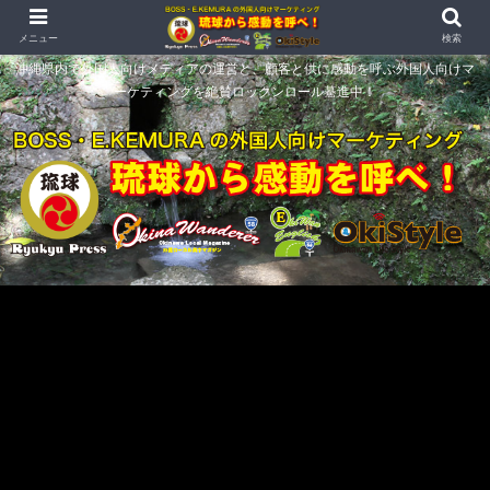
メニュー
検索
沖縄県内で外国人向けメディアの運営と、顧客と供に感動を呼ぶ外国人向けマ
ーケティングを絶賛ロックンロール驀進中！