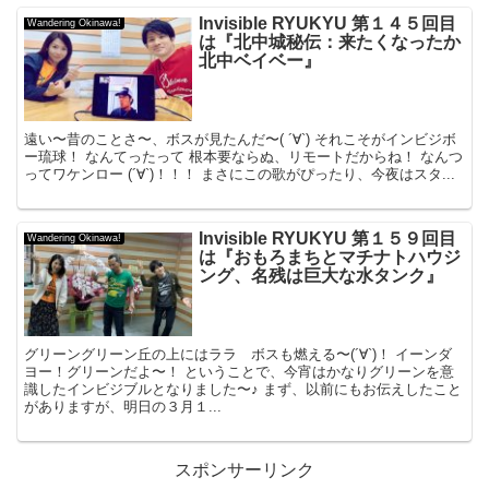
Invisible RYUKYU 第１４５回目
Wandering Okinawa!
は『北中城秘伝：来たくなったか
北中ベイベー』
遠い〜昔のことさ〜、ボスが見たんだ〜( ´∀`) それこそがインビジボ
ー琉球！ なんてったって 根本要ならぬ、リモートだからね！ なんつ
ってワケンロー (´∀`)！！！ まさにこの歌がぴったり、今夜はスタ...
Invisible RYUKYU 第１５９回目
Wandering Okinawa!
は『おもろまちとマチナトハウジ
ング、名残は巨大な水タンク』
グリーングリーン丘の上にはララ ボスも燃える〜(´∀`)！ イーンダ
ヨー！グリーンだよ〜！ ということで、今宵はかなりグリーンを意
識したインビジブルとなりました〜♪ まず、以前にもお伝えしたこと
がありますが、明日の３月１...
スポンサーリンク