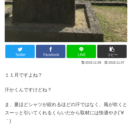
Twitter
Facebook
LINE
コピー
2018.11.08
2018.11.07
１１月ですよね？
汗かくんですけどね？
ま、夏ほどシャツが絞れるほどの汗ではなく、風が吹くと
スーッと引いてくれるくらいだから取材には快適やさ(´∀
｀)