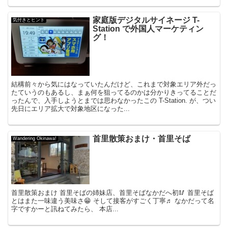
家庭版デジタルサイネージ T-
気付きとヒント
Station で外国人マーケティン
グ！
結構前々から気にはなっていたんだけど、これまで対象エリア外だっ
たていうのもあるし、まぁ何を狙ってるのかは分かりきってることだ
ったんで、入手しようとまでは思わなかったこの T-Station. が、つい
先日にエリア拡大で対象地区になった...
首里散策おまけ・首里そば
Wandering Okinawa!
首里散策おまけ 首里そばの姉妹店、首里そばなかだへ初🥢 首里そば
とはまた一味違う美味さ😁 そして接客がすごく丁寧♬ なかだって名
字ですかーと訊ねてみたら、 本店...