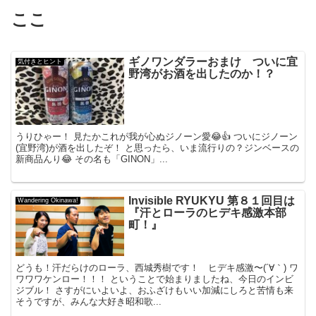
ここ
ギノワンダラーおまけ ついに宜
気付きとヒント
野湾がお酒を出したのか！？
うりひゃー！ 見たかこれが我が心ぬジノーン愛😂👍 ついにジノーン
(宜野湾)が酒を出したぞ！ と思ったら、いま流行りの？ジンベースの
新商品んり😂 その名も「GINON」...
Invisible RYUKYU 第８１回目は
Wandering Okinawa!
『汗とローラのヒデキ感激本部
町！』
どうも！汗だらけのローラ、西城秀樹です！ ヒデキ感激〜(´∀｀) ワ
ワワワケンロー！！！ ということで始まりましたね、今日のインビ
ジブル！ さすがにいよいよ、おふざけもいい加減にしろと苦情も来
そうですが、みんな大好き昭和歌...