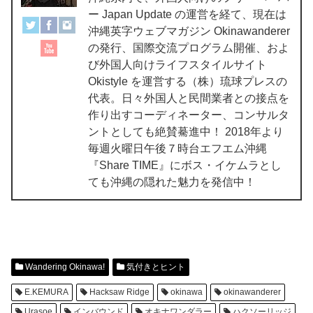
ー Japan Update の運営を経て、現在は
沖縄英字ウェブマガジン Okinawanderer
の発行、国際交流プログラム開催、およ
び外国人向けライフスタイルサイト
Okistyle を運営する（株）琉球プレスの
代表。日々外国人と民間業者との接点を
作り出すコーディネーター、コンサルタ
ントとしても絶賛驀進中！ 2018年より
毎週火曜日午後７時台エフエム沖縄
『Share TIME』にボス・イケムラとし
ても沖縄の隠れた魅力を発信中！
Wandering Okinawa!
気付きとヒント
E.KEMURA
Hacksaw Ridge
okinawa
okinawanderer
Urasoe
インバウンド
オキナワンダラー
ハクソーリッジ