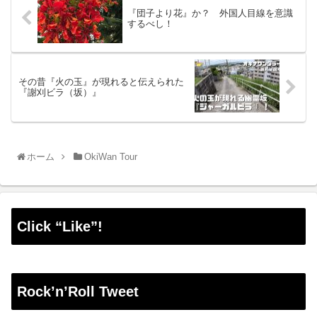
『団子より花』か？ 外国人目線を意識
するべし！
その昔『火の玉』が現れると伝えられた
『謝刈ビラ（坂）』
ホーム
OkiWan Tour
Click “Like”!
Rock’n’Roll Tweet