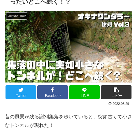
ったいどこへ続く！？
OkiWan Tour
Twitter
Facebook
LINE
コピー
2022.08.29
昔の風景が残る謝刈集落を歩いていると、突如古くて小さ
なトンネルが現れた！