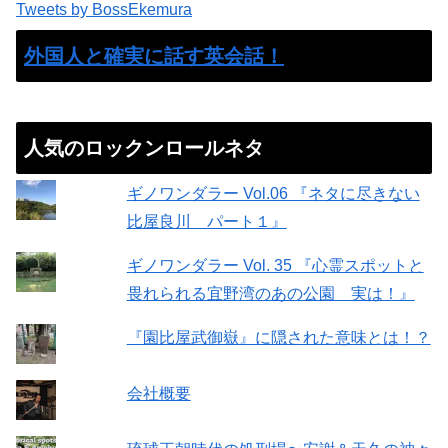
Tweets by BossEkemura
外国人と確実に話す英会話！
人気のロックンロールネタ
ギノワンダラー Vol.06 『ネタに尽きない
比屋良川 パート１』
ギノワンダラー Vol. 35 『心霊スポットと
畏れられる宜野湾のあの公園 実は！』
『園比屋武御嶽』に隠された意味とは！？
会社概要