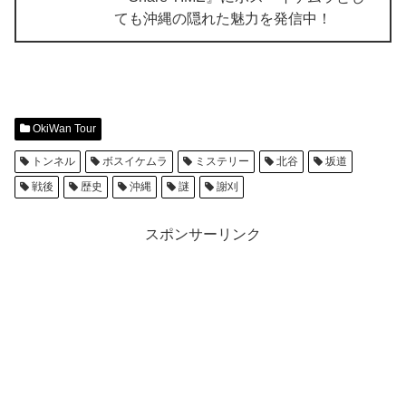
ても沖縄の隠れた魅力を発信中！
OkiWan Tour
トンネル
ボスイケムラ
ミステリー
北谷
坂道
戦後
歴史
沖縄
謎
謝刈
スポンサーリンク