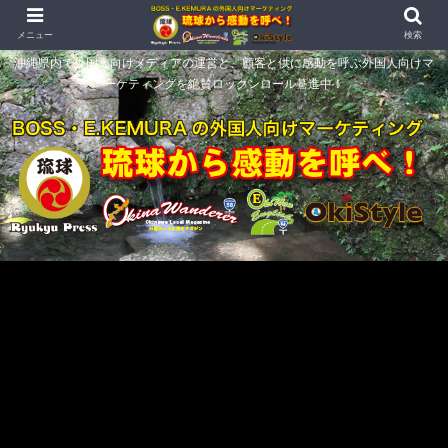
メニュー
検索
沖縄県内で外国人向けメディアの運営と、顧客と供に感動を呼ぶ外国人向けマ
ーケティングを絶賛ロックンロール驀進中！