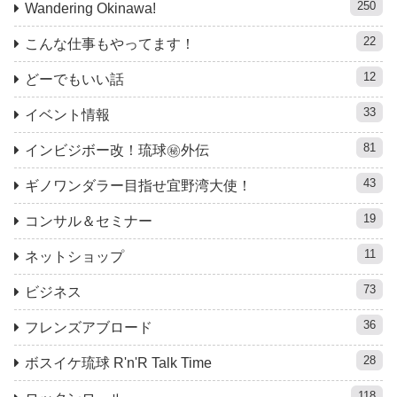
250
Wandering Okinawa!
22
こんな仕事もやってます！
12
どーでもいい話
33
イベント情報
81
インビジボー改！琉球㊙︎外伝
43
ギノワンダラー目指せ宜野湾大使！
19
コンサル＆セミナー
11
ネットショップ
73
ビジネス
36
フレンズアブロード
28
ボスイケ琉球 R'n'R Talk Time
118