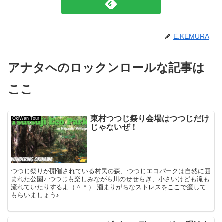
E.KEMURA
アナタへのロックンロールな記事は
ここ
東村つつじ祭り会場はつつじだけ
OkiWan Tour
じゃないぜ！
つつじ祭りが開催されている村民の森、つつじエコパークは自然に囲
まれた公園♪ つつじも楽しみながら川のせせらぎ、小さいけども滝も
流れていたりするよ（＾＾） 溜まりがちなストレスをここで癒して
もらいましょう♪