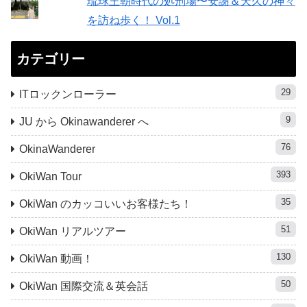
琉球王朝時代の処刑場〜安謝＆天久の神々
を訪ね歩く！ Vol.1
カテゴリー
29
ITロックンローラー
9
JU から Okinawanderer へ
76
OkinaWanderer
393
OkiWan Tour
35
OkiWan のカッコいいお客様たち！
51
OkiWan リアルツアー
130
OkiWan 動画！
50
OkiWan 国際交流＆英会話