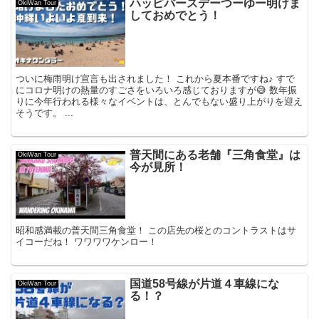
ハッピバースデーつーゆー明けま
OkiWan Tour
しておめでとう！
ついに梅雨明け宣言も出されました！ これから夏本番ですね♪ すで
にコロナ明けの熱量のすごさをいろいろ感じておりますが😅 数年振
りに今年行われる様々なイベントは、とんでもない盛り上がりを迎え
そうです。 ...
普天間にある老舗『三角食堂』は
OkiWan Tour
今が見所！
昭和感満載の普天間三角食堂！ この店先の桜とのコントラストはサ
イコーだね！ ワワワワケンロー！
国道58号線が片道４車線にな
OkiWan Tour
る！？