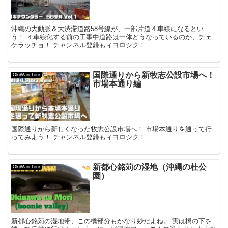
沖縄の大動脈＆大渋滞道路58号線が、一部片道４車線になるとい
う！ ４車線化する前の工事中道路は一体どうなっているのか、チェ
ケラッチョ！ チャンネル登録もィヨロシク！
国際通りから新牧志公設市場へ！
OkiWan Tour
市場本通り編
国際通りから新しくなった牧志公設市場へ！ 市場本通りを通って行
ってみよう！ チャンネル登録もィヨロシク！
新都心銘苅の湿地（沖縄の杜公
OkiWan Tour
園）
新都心銘苅の湿地帯、この橋部分もかなり妙だよね。 実は橋の下を