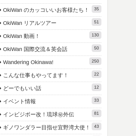
35
OkiWan のカッコいいお客様たち！
51
OkiWan リアルツアー
130
OkiWan 動画！
50
OkiWan 国際交流＆英会話
250
Wandering Okinawa!
22
こんな仕事もやってます！
12
どーでもいい話
33
イベント情報
81
インビジボー改！琉球㊙︎外伝
43
ギノワンダラー目指せ宜野湾大使！