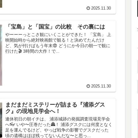
2025.11.30
「宝島」と「国宝」の比較 その裏には
やーーーっとこさ観にいくことができた！ 「宝島」 上
映開始時から絶対映画館で観る！と決めてたんだけ
ど、気が付けばもう年末😨 どうにか今日の朝一で観に
行けた🎬 3時間の大作！で...
2025.11.30
まだまだミステリーが詰まる『浦添グス
ク』の現地見学会へ！
連休初日の朝イチは、 浦添城跡の発掘調査現場見学会
へ👓 いや〜圧巻だった🏯！ 浦添グスクには何度となく
足を運んでるけど、やっぱ戦争の影響でグスクだった
頃の遺構はほぼ残ってないんだな〜と思っ...