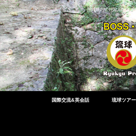
沖縄県内で外国人向けメ
国際交流&英会話
琉球ツアー