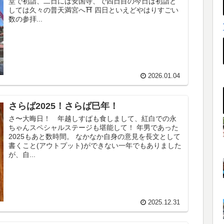
堂で初詣、二日には安国寺、で四日目の今日は初詣と
しては久々の普天満宮へ⛩️ 四日といえどやはりすごい
数の参拝...
2026.01.04
さらば2025！さらば巳年！
さ〜大晦日！ 年越しすばも食しまして、紅白での永
ちゃんスペシャルステージも堪能して！ 年男であった
2025もあと数時間。 なかなか自身の意見を長文として
書くこと(アウトプット)ができない一年でもありました
が、自...
2025.12.31