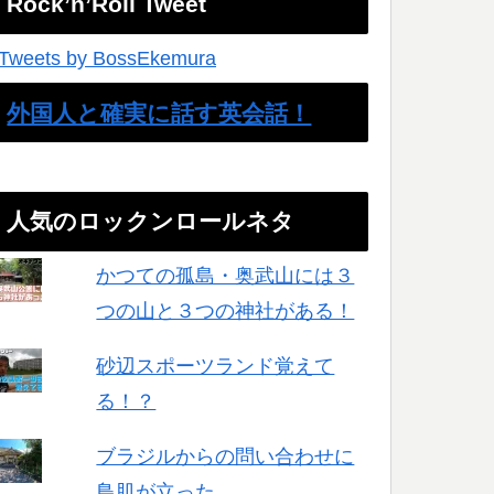
Rock’n’Roll Tweet
Tweets by BossEkemura
外国人と確実に話す英会話！
人気のロックンロールネタ
かつての孤島・奥武山には３
つの山と３つの神社がある！
砂辺スポーツランド覚えて
る！？
ブラジルからの問い合わせに
鳥肌が立った