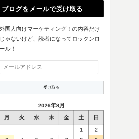
ブログをメールで受け取る
外国人向けマーケティング！の内容だけ
じゃないけど、読者になってロックンロ
ール！
メ
ー
ル
ア
ド
2026年8月
レ
月
火
水
木
金
土
日
ス
1
2