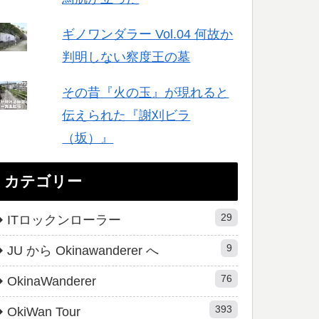
ギノワンダラー Vol.04 何故か
判明しない察度王の墓
その昔『火の玉』が現れると
伝えられた『謝刈ビラ
（坂）』
カテゴリー
29
ITロックンローラー
9
JU から Okinawanderer へ
76
OkinaWanderer
393
OkiWan Tour