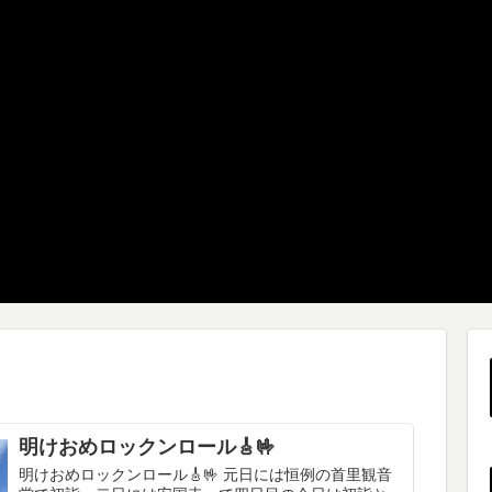
明けおめロックンロール🎸🤟
明けおめロックンロール🎸🤟 元日には恒例の首里観音