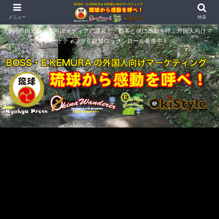
メニュー
検索
沖縄県内で外国人向けメディアの運営と、顧客と供に感動を呼ぶ外国人向けマ
ーケティングを絶賛ロックンロール驀進中！