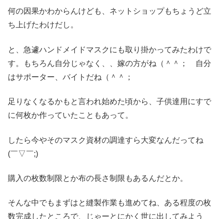
何の因果かわからんけども、ネットショップもちょうど立
ち上げたわけだし。
と、急遽ハンドメイドマスクにも取り掛かってみたわけで
す。もちろん自分じゃなく、、嫁の方がね（＾＾； 自分
はサポーター、バイトだね（＾＾；
足りなくなるかもと言われ始めた頃から、子供達用にすで
に何枚か作っていたこともあって。
したら今やそのマスク資材の調達すら大変なんだってね
(￣▽￣;)
購入の枚数制限とか布の長さ制限もあるんだとか。
そんな中でもまずはと縫製作業も進めてね、ある程度の枚
数完成したところで、じゃーとにかく世に出してみよう