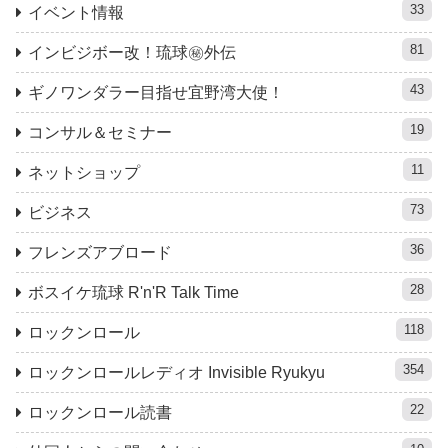
33
イベント情報
81
インビジボー改！琉球㊙︎外伝
43
ギノワンダラー目指せ宜野湾大使！
19
コンサル＆セミナー
11
ネットショップ
73
ビジネス
36
フレンズアブロード
28
ボスイケ琉球 R'n'R Talk Time
118
ロックンロール
354
ロックンロールレディオ Invisible Ryukyu
22
ロックンロール読書