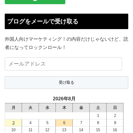
ブログをメールで受け取る
外国人向けマーケティング！の内容だけじゃないけど、読
者になってロックンロール！
メ
ー
ル
ア
ド
2026年8月
レ
月
火
水
木
金
土
日
ス
1
2
3
4
5
6
7
8
9
10
11
12
13
14
15
16