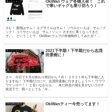
OkiWan ウェア冬物入荷！ これ
ネットショップ
で寒いギャグも乗り切ろう！
さむ！ 親指はサム！ エグザイルはサム！ ソウルといえば、サム！ク
ック！ コリヤといえば、サム！ソン！ さすがに寒くなってきた
ぞ。。 ということで、OkiWan ウェアの冬物制作してみたぜ！ ...
2021下半期！下半期だから志茂
ネットショップ
田景樹に！
さ〜、今日で６月が終わり明日から７月！ ２０２１年も下半期に入
りますね！ 下半期だけに〜、志茂田過激に行きましょう〜！ ワワワ
ワケンロー！！ と言いながらも、、未だ終息の域を見せないコロナ
状況下で、我々としても『今...
OkiWanティー今売ってます！
OkinaWanderer