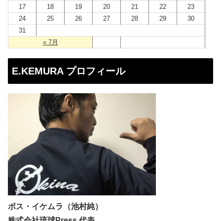
17
18
19
20
21
22
23
24
25
26
27
28
29
30
31
« 7月
E.KEMURA プロフィール
ボス・イケムラ（池村純）
株式会社琉球Press 代表