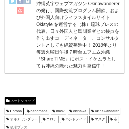
沖縄英字ウェブマガジン Okinawanderer
の発行、国際交流プログラム開催、およ
び外国人向けライフスタイルサイト
Okistyle を運営する（株）琉球プレスの
代表。日々外国人と民間業者との接点を
作り出すコーディネーター、コンサルタ
ントとしても絶賛驀進中！ 2018年より
毎週火曜日午後７時台エフエム沖縄
『Share TIME』にボス・イケムラとし
ても沖縄の隠れた魅力を発信中！
ネットショップ
Corona
handmade
mask
okinawa
okinawanderer
オキナワンダラー
コロナ
ハンドメイド
マスク
布
琉球プレス