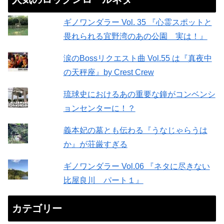
ギノワンダラー Vol. 35 『心霊スポットと
畏れられる宜野湾のあの公園 実は！』
涙のBossリクエスト曲 Vol.55 は『真夜中
の天秤座』by Crest Crew
琉球史におけるあの重要な鐘がコンベンシ
ョンセンターに！？
義本妃の墓とも伝わる『うなじゃらうは
か』が荘厳すぎる
ギノワンダラー Vol.06 『ネタに尽きない
比屋良川 パート１』
カテゴリー