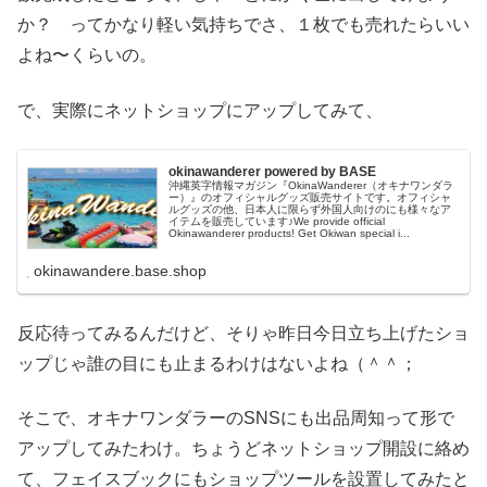
か？ ってかなり軽い気持ちでさ、１枚でも売れたらいい
よね〜くらいの。
で、実際にネットショップにアップしてみて、
okinawanderer powered by BASE
沖縄英字情報マガジン『OkinaWanderer（オキナワンダラ
ー）』のオフィシャルグッズ販売サイトです。オフィシャ
ルグッズの他、日本人に限らず外国人向けのにも様々なア
イテムを販売しています♪We provide official
Okinawanderer products! Get Okiwan special i...
okinawandere.base.shop
反応待ってみるんだけど、そりゃ昨日今日立ち上げたショ
ップじゃ誰の目にも止まるわけはないよね（＾＾；
そこで、オキナワンダラーのSNSにも出品周知って形で
アップしてみたわけ。ちょうどネットショップ開設に絡め
て、フェイスブックにもショップツールを設置してみたと