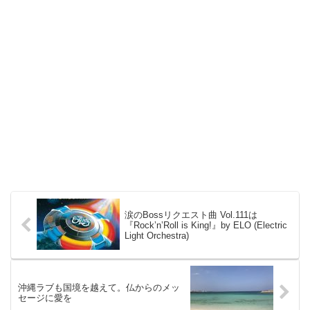
涙のBossリクエスト曲 Vol.111は
『Rock’n’Roll is King!』by ELO (Electric
Light Orchestra)
沖縄ラブも国境を越えて。仏からのメッ
セージに愛を