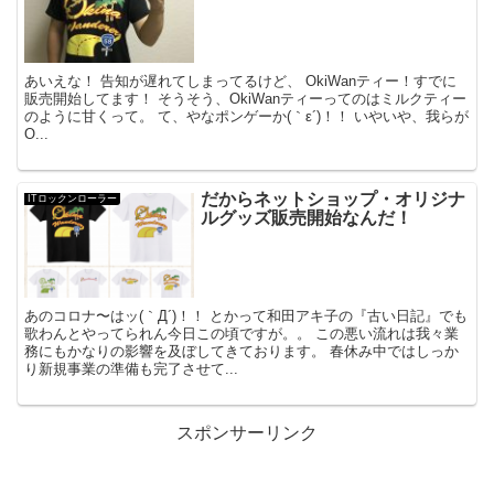
あいえな！ 告知が遅れてしまってるけど、 OkiWanティー！すでに
販売開始してます！ そうそう、OkiWanティーってのはミルクティー
のように甘くって。 て、やなポンゲーか(｀ε´)！！ いやいや、我らが
O...
だからネットショップ・オリジナ
ITロックンローラー
ルグッズ販売開始なんだ！
あのコロナ〜はッ(｀Д´)！！ とかって和田アキ子の『古い日記』でも
歌わんとやってられん今日この頃ですが。。 この悪い流れは我々業
務にもかなりの影響を及ぼしてきております。 春休み中ではしっか
り新規事業の準備も完了させて...
スポンサーリンク