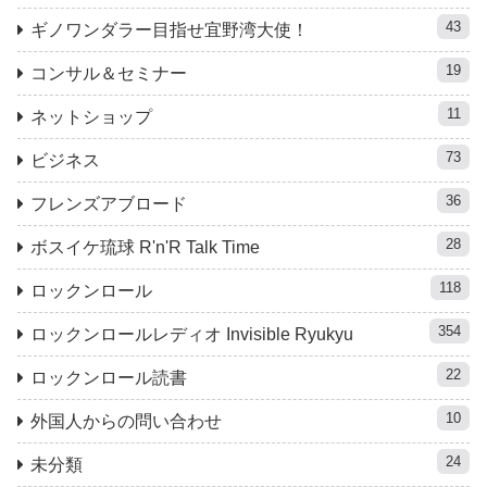
43
ギノワンダラー目指せ宜野湾大使！
19
コンサル＆セミナー
11
ネットショップ
73
ビジネス
36
フレンズアブロード
28
ボスイケ琉球 R'n'R Talk Time
118
ロックンロール
354
ロックンロールレディオ Invisible Ryukyu
22
ロックンロール読書
10
外国人からの問い合わせ
24
未分類