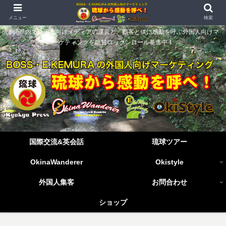
メニュー
検索
沖縄県内で外国人向けメディアの運営と、顧客と供に感動を呼ぶ外国人向けマ
ーケティングを絶賛ロックンロール驀進中！
国際交流&英会話
琉球ツアー
OkinaWanderer
Okistyle
外国人集客
お問合わせ
ショップ