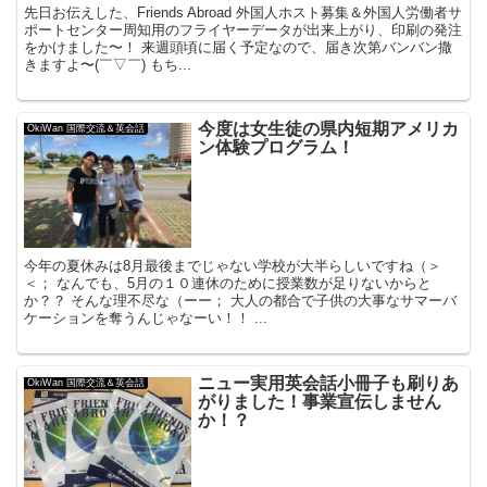
先日お伝えした、Friends Abroad 外国人ホスト募集＆外国人労働者サ
ポートセンター周知用のフライヤーデータが出来上がり、印刷の発注
をかけました〜！ 来週頭頃に届く予定なので、届き次第バンバン撒
きますよ〜(￣▽￣) もち...
今度は女生徒の県内短期アメリカ
OkiWan 国際交流＆英会話
ン体験プログラム！
今年の夏休みは8月最後までじゃない学校が大半らしいですね（＞
＜； なんでも、5月の１０連休のために授業数が足りないからと
か？？ そんな理不尽な（ーー； 大人の都合で子供の大事なサマーバ
ケーションを奪うんじゃなーい！！ ...
ニュー実用英会話小冊子も刷りあ
OkiWan 国際交流＆英会話
がりました！事業宣伝しません
か！？