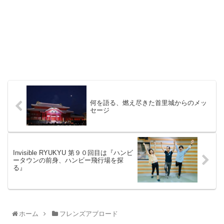
何を語る、燃え尽きた首里城からのメッ
セージ
Invisible RYUKYU 第９０回目は『ハンビ
ータウンの前身、ハンビー飛行場を探
る』
ホーム
フレンズアブロード