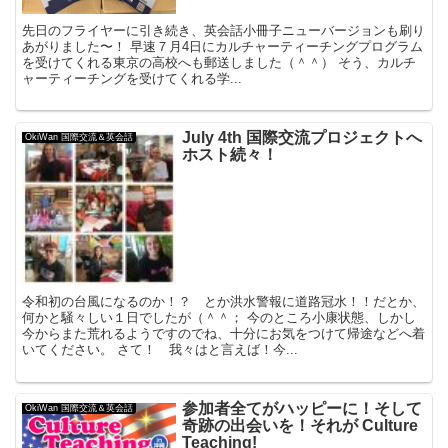
先日のフライヤーに引き続き、英会話小冊子ニューバージョンも刷り
あがりました〜！ 早速７月4日にカルチャーティーチングプログラム
を受けてくれる東京の高校へも郵送しました（＾＾） そう、カルチ
ャーティーチングを受けてくれる学...
July 4th 国際交流プロジェクトへ
OkiWan 国際交流＆英会話
ホスト続々！
令和初の台風になるのか！？ とか洪水警報に道路冠水！！だとか、
何かと騒々しい１日でしたが（＾＾； 今のところ小康状態、しかし
今からまた荒れるようですのでね、十分にお気をつけて帰途などへ着
いてください。 さて！ 我々はと言えば！今...
参加者全てがハッピーに！そして
OkiWan 国際交流＆英会話
奇跡の出会いを！それが Culture
Teaching!