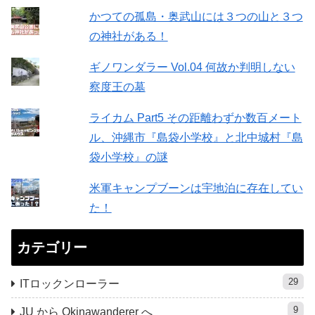
かつての孤島・奥武山には３つの山と３つ
の神社がある！
ギノワンダラー Vol.04 何故か判明しない
察度王の墓
ライカム Part5 その距離わずか数百メート
ル、沖縄市『島袋小学校』と北中城村『島
袋小学校』の謎
米軍キャンプブーンは宇地泊に存在してい
た！
カテゴリー
29
ITロックンローラー
9
JU から Okinawanderer へ