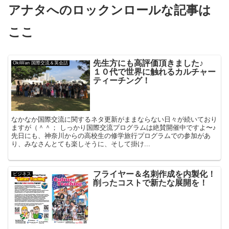
アナタへのロックンロールな記事は
ここ
先生方にも高評価頂きました♪
OkiWan 国際交流＆英会話
１０代で世界に触れるカルチャー
ティーチング！
なかなか国際交流に関するネタ更新がままならない日々が続いており
ますが（＾＾； しっかり国際交流プログラムは絶賛開催中ですよ〜♪
先日にも、神奈川からの高校生の修学旅行プログラムでの参加があ
り、みなさんとても楽しそうに、そして掛け...
フライヤー＆名刺作成を内製化！
ビジネス
削ったコストで新たな展開を！