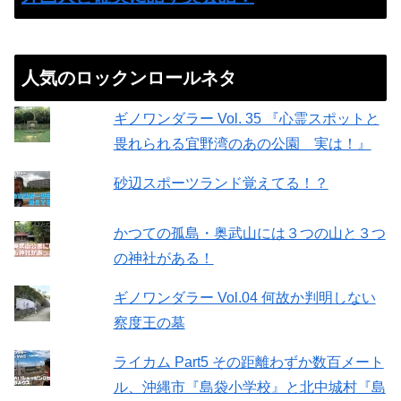
人気のロックンロールネタ
ギノワンダラー Vol. 35 『心霊スポットと
畏れられる宜野湾のあの公園 実は！』
砂辺スポーツランド覚えてる！？
かつての孤島・奥武山には３つの山と３つ
の神社がある！
ギノワンダラー Vol.04 何故か判明しない
察度王の墓
ライカム Part5 その距離わずか数百メート
ル、沖縄市『島袋小学校』と北中城村『島