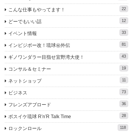
22
こんな仕事もやってます！
12
どーでもいい話
33
イベント情報
81
インビジボー改！琉球㊙︎外伝
43
ギノワンダラー目指せ宜野湾大使！
19
コンサル＆セミナー
11
ネットショップ
73
ビジネス
36
フレンズアブロード
28
ボスイケ琉球 R'n'R Talk Time
118
ロックンロール