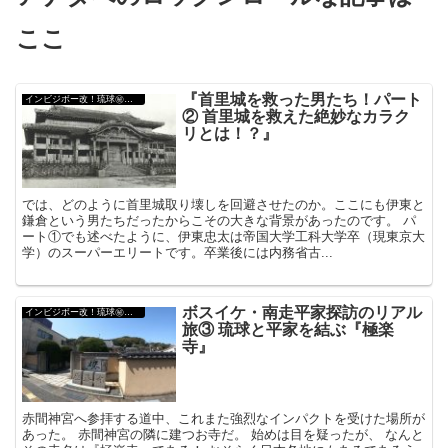
ここ
『首里城を救った男たち！パート
インビジボー改！琉球㊙︎外伝
② 首里城を救えた絶妙なカラク
リとは！？』
では、どのように首里城取り壊しを回避させたのか。ここにも伊東と
鎌倉という男たちだったからこその大きな背景があったのです。 パ
ート①でも述べたように、伊東忠太は帝国大学工科大学卒（現東京大
学）のスーパーエリートです。卒業後には内務省古...
ボスイケ・南走平家探訪のリアル
インビジボー改！琉球㊙︎外伝
旅③ 琉球と平家を結ぶ『極楽
寺』
赤間神宮へ参拝する道中、これまた強烈なインパクトを受けた場所が
あった。 赤間神宮の隣に建つお寺だ。 始めは目を疑ったが、 なんと