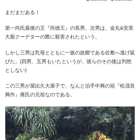
まだまだある！
第一尚氏最後の王『尚徳王』の長男、次男は、金丸&安里
大親クーデターの際に殺害されたという。
しかし三男は乳母とともに一族の故郷である佐敷へ逃げ延
びた。(四男、五男もいたというが、彼らのその後は判然
としない)
この三男が屋比久大屋子で、なんと泊手中興の祖『松茂良
興作』雍氏の元祖なのである。