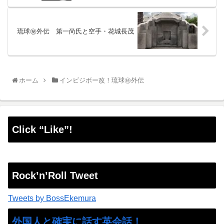
琉球㊙︎外伝 第一尚氏と空手・花城長茂
ホーム
インビジボー改！琉球㊙︎外伝
Click “Like”!
Rock’n’Roll Tweet
Tweets by BossEkemura
外国人と確実に話す英会話！