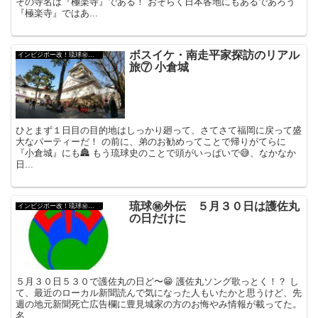
その寺名は『極楽寺』である！ おそらく日本各地にもあるであろう
『極楽寺』ではあ...
ボスイケ・南走平家探訪のリアル
インビジボー改！琉球㊙︎外伝
旅⑦ 小倉城
ひとまず１日目の目的地はしっかり廻って、さてさて福岡に戻って盛
大なパーティーだ！ の前に、弟のお勧めってことで帰りがてらに
『小倉城』にも🏯 もう琉球史のことで頭がいっぱいで😅、なかなか
日...
琉球㊙︎外伝 ５月３０日は護佐丸
インビジボー改！琉球㊙︎外伝
の日だけに
５月３０日５３０で護佐丸の日ど〜😁 護佐丸ソング歌っとく！？ し
て、最近のローカル新聞読んで気になった人もいたかと思うけど、先
週の地元新聞死亡広告欄に豊見城家の方のお悔やみ情報が載ってた。
名...