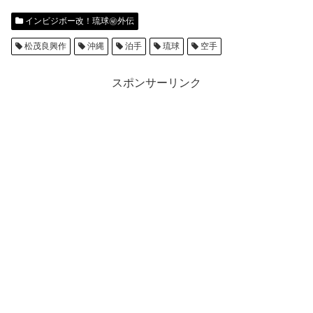
インビジボー改！琉球㊙︎外伝
松茂良興作
沖縄
泊手
琉球
空手
スポンサーリンク