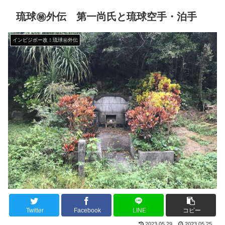
琉球㊙︎外伝 第一尚氏と琉球空手・泊手
インビジボー改！琉球㊙︎外伝
Twitter
Facebook
LINE
コピー
2023.05.29
2023.05.25