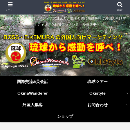
メニュー
検索
沖縄県内で外国人向けメディアの運営と、顧客と供に感動を呼ぶ外国人向けマ
ーケティングを絶賛ロックンロール驀進中！
国際交流&英会話
琉球ツアー
OkinaWanderer
Okistyle
外国人集客
お問合わせ
ショップ