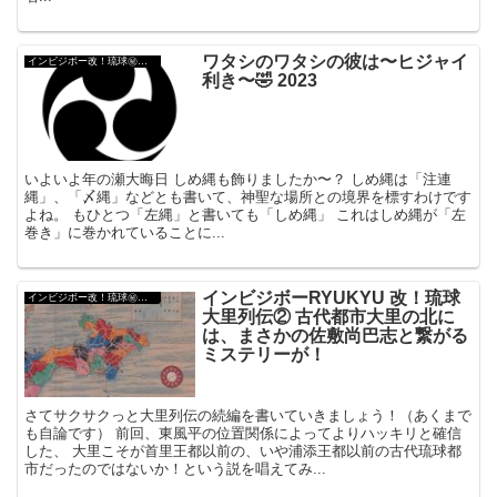
ワタシのワタシの彼は〜ヒジャイ
インビジボー改！琉球㊙︎外伝
利き〜🤣 2023
いよいよ年の瀬大晦日 しめ縄も飾りましたか〜？ しめ縄は「注連
縄」、「〆縄」などとも書いて、神聖な場所との境界を標すわけです
よね。 もひとつ「左縄」と書いても「しめ縄」 これはしめ縄が「左
巻き」に巻かれていることに...
インビジボーRYUKYU 改！琉球
インビジボー改！琉球㊙︎外伝
大里列伝② 古代都市大里の北に
は、まさかの佐敷尚巴志と繋がる
ミステリーが！
さてサクサクっと大里列伝の続編を書いていきましょう！（あくまで
も自論です） 前回、東風平の位置関係によってよりハッキリと確信
した、 大里こそが首里王都以前の、いや浦添王都以前の古代琉球都
市だったのではないか！という説を唱えてみ...