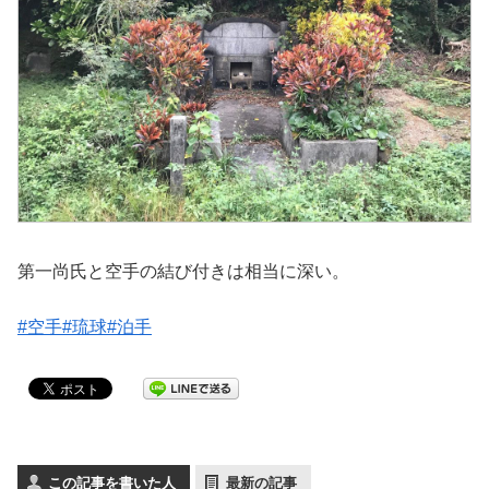
第一尚氏と空手の結び付きは相当に深い。
#空手
#琉球
#泊手
この記事を書いた人
最新の記事