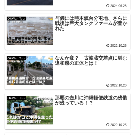
2024.06.28
与儀には熊本鎮台分屯地、さらに
OkiWan Tour
戦後は巨大タンクファームが置か
れた
2022.10.28
なんか変？ 古波蔵交差点に潜む
OkiWan Tour
違和感の正体とは！
2022.10.26
那覇の壺川に沖縄軽便鉄道の残骸
OkiWan Tour
が残っている！？
2022.10.25