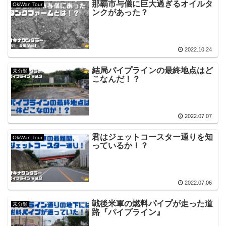
那覇市与儀に巨大過ぎるオイルタ
OkiWan Tour
ンクがあった？
2022.10.24
結局パイプラインの最終地点はど
未分類
こなんだ！？
2022.07.07
君はジェットコースター通りを知
OkiWan Tour
っているか！？
2022.07.06
戦後米軍の燃料パイプが走った道
未分類
路『パイプライン』