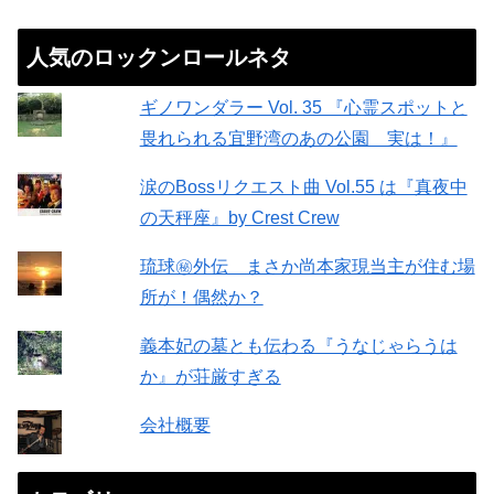
人気のロックンロールネタ
ギノワンダラー Vol. 35 『心霊スポットと
畏れられる宜野湾のあの公園 実は！』
涙のBossリクエスト曲 Vol.55 は『真夜中
の天秤座』by Crest Crew
琉球㊙︎外伝 まさか尚本家現当主が住む場
所が！偶然か？
義本妃の墓とも伝わる『うなじゃらうは
か』が荘厳すぎる
会社概要