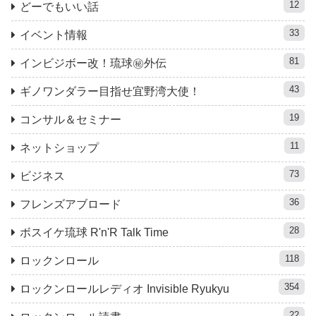
12
どーでもいい話
33
イベント情報
81
インビジボー改！琉球㊙︎外伝
43
ギノワンダラー目指せ宜野湾大使！
19
コンサル＆セミナー
11
ネットショップ
73
ビジネス
36
フレンズアブロード
28
ボスイケ琉球 R'n'R Talk Time
118
ロックンロール
354
ロックンロールレディオ Invisible Ryukyu
22