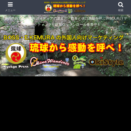
メニュー
検索
沖縄県内で外国人向けメディアの運営と、顧客と供に感動を呼ぶ外国人向けマ
ーケティングを絶賛ロックンロール驀進中！