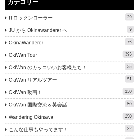
カテゴリー
29
ITロックンローラー
9
JU から Okinawanderer へ
76
OkinaWanderer
393
OkiWan Tour
35
OkiWan のカッコいいお客様たち！
51
OkiWan リアルツアー
130
OkiWan 動画！
50
OkiWan 国際交流＆英会話
250
Wandering Okinawa!
22
こんな仕事もやってます！