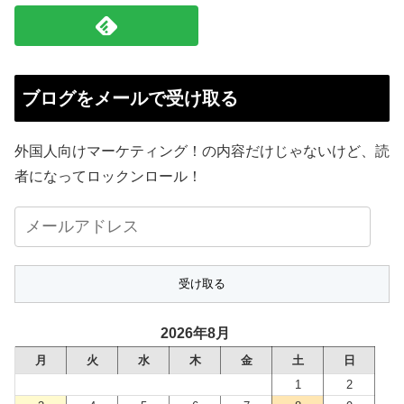
ブログをメールで受け取る
外国人向けマーケティング！の内容だけじゃないけど、読
者になってロックンロール！
メ
ー
ル
ア
ド
2026年8月
レ
月
火
水
木
金
土
日
ス
1
2