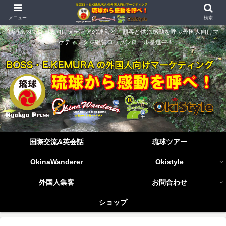
メニュー
検索
沖縄県内で外国人向けメディアの運営と、顧客と供に感動を呼ぶ外国人向けマ
ーケティングを絶賛ロックンロール驀進中！
国際交流&英会話
琉球ツアー
OkinaWanderer
Okistyle
外国人集客
お問合わせ
ショップ