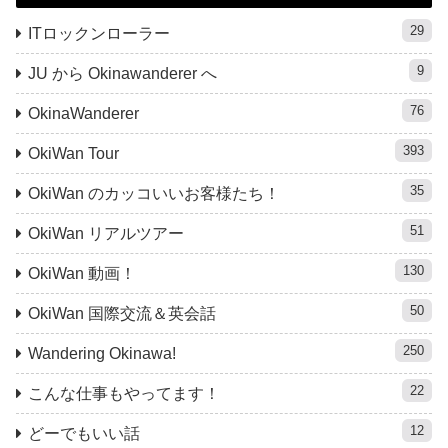
29
ITロックンローラー
9
JU から Okinawanderer へ
76
OkinaWanderer
393
OkiWan Tour
35
OkiWan のカッコいいお客様たち！
51
OkiWan リアルツアー
130
OkiWan 動画！
50
OkiWan 国際交流＆英会話
250
Wandering Okinawa!
22
こんな仕事もやってます！
12
どーでもいい話