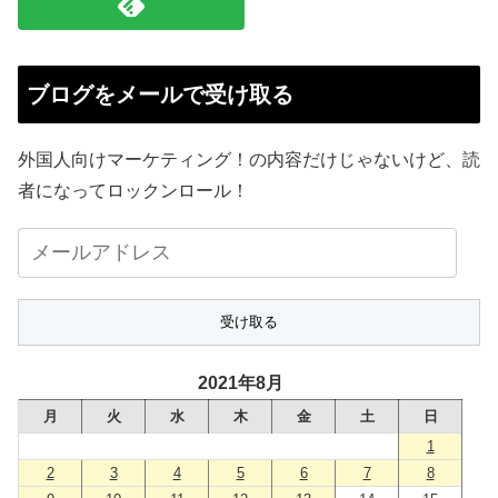
ブログをメールで受け取る
外国人向けマーケティング！の内容だけじゃないけど、読
者になってロックンロール！
メ
ー
ル
ア
ド
2021年8月
レ
月
火
水
木
金
土
日
ス
1
2
3
4
5
6
7
8