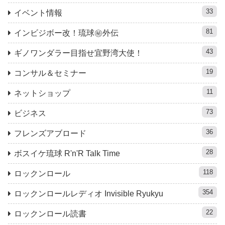
33
イベント情報
81
インビジボー改！琉球㊙︎外伝
43
ギノワンダラー目指せ宜野湾大使！
19
コンサル＆セミナー
11
ネットショップ
73
ビジネス
36
フレンズアブロード
28
ボスイケ琉球 R'n'R Talk Time
118
ロックンロール
354
ロックンロールレディオ Invisible Ryukyu
22
ロックンロール読書