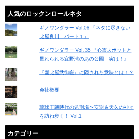
人気のロックンロールネタ
ギノワンダラー Vol.06 『ネタに尽きない
比屋良川 パート１』
ギノワンダラー Vol. 35 『心霊スポットと
畏れられる宜野湾のあの公園 実は！』
『園比屋武御嶽』に隠された意味とは！？
会社概要
琉球王朝時代の処刑場〜安謝＆天久の神々
を訪ね歩く！ Vol.1
カテゴリー