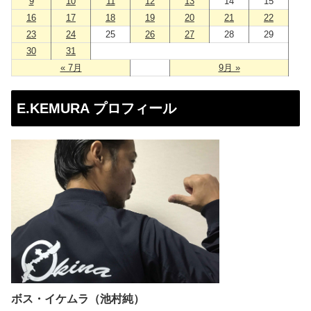
9
10
11
12
13
14
15
16
17
18
19
20
21
22
23
24
25
26
27
28
29
30
31
« 7月
9月 »
E.KEMURA プロフィール
ボス・イケムラ（池村純）