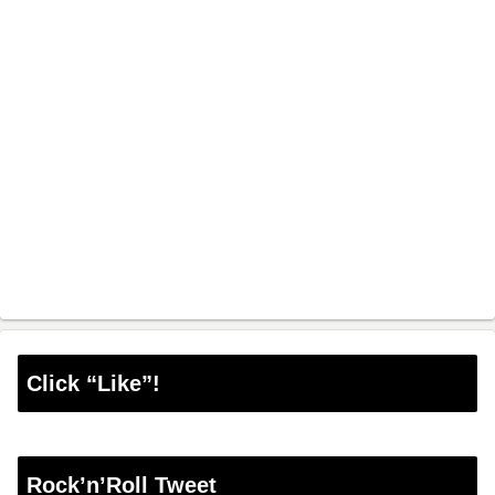
Click “Like”!
Rock’n’Roll Tweet