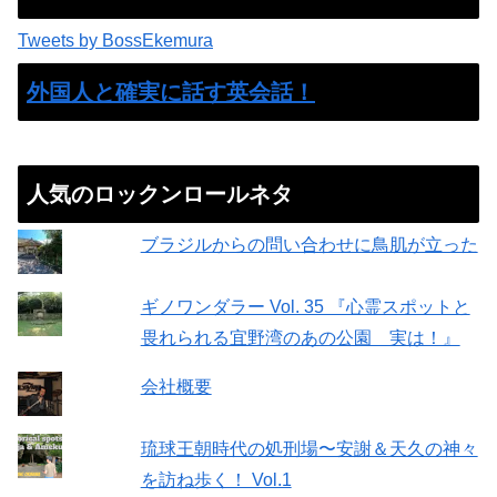
Tweets by BossEkemura
外国人と確実に話す英会話！
人気のロックンロールネタ
ブラジルからの問い合わせに鳥肌が立った
ギノワンダラー Vol. 35 『心霊スポットと
畏れられる宜野湾のあの公園 実は！』
会社概要
琉球王朝時代の処刑場〜安謝＆天久の神々
を訪ね歩く！ Vol.1