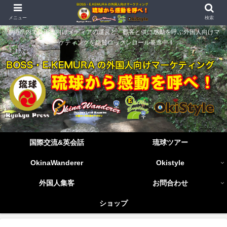
メニュー
検索
沖縄県内で外国人向けメディアの運営と、顧客と供に感動を呼ぶ外国人向けマ
ーケティングを絶賛ロックンロール驀進中！
国際交流&英会話
琉球ツアー
OkinaWanderer
Okistyle
外国人集客
お問合わせ
ショップ