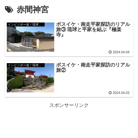
赤間神宮
ボスイケ・南走平家探訪のリアル
インビジボー改！琉球㊙︎外伝
旅③ 琉球と平家を結ぶ『極楽
寺』
2024.04.04
ボスイケ・南走平家探訪のリアル
インビジボー改！琉球㊙︎外伝
旅②
2024.04.03
スポンサーリンク