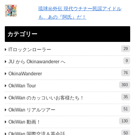
琉球㊙︎外伝 現代ウチナー民謡アイドル
も、あの『阿氏』だ！
カテゴリー
29
ITロックンローラー
9
JU から Okinawanderer へ
76
OkinaWanderer
393
OkiWan Tour
35
OkiWan のカッコいいお客様たち！
51
OkiWan リアルツアー
130
OkiWan 動画！
50
OkiWan 国際交流＆英会話