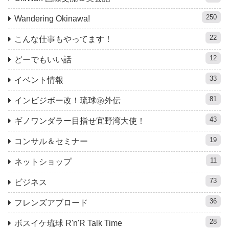
250
Wandering Okinawa!
22
こんな仕事もやってます！
12
どーでもいい話
33
イベント情報
81
インビジボー改！琉球㊙︎外伝
43
ギノワンダラー目指せ宜野湾大使！
19
コンサル＆セミナー
11
ネットショップ
73
ビジネス
36
フレンズアブロード
28
ボスイケ琉球 R'n'R Talk Time