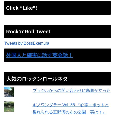
Click “Like”!
Rock’n’Roll Tweet
Tweets by BossEkemura
外国人と確実に話す英会話！
人気のロックンロールネタ
ブラジルからの問い合わせに鳥肌が立った
ギノワンダラー Vol. 35 『心霊スポットと
畏れられる宜野湾のあの公園 実は！』