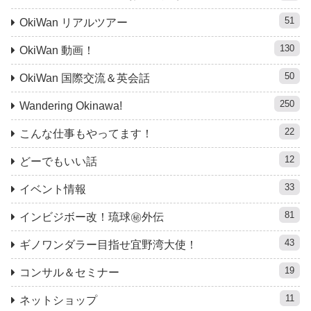
51
OkiWan リアルツアー
130
OkiWan 動画！
50
OkiWan 国際交流＆英会話
250
Wandering Okinawa!
22
こんな仕事もやってます！
12
どーでもいい話
33
イベント情報
81
インビジボー改！琉球㊙︎外伝
43
ギノワンダラー目指せ宜野湾大使！
19
コンサル＆セミナー
11
ネットショップ