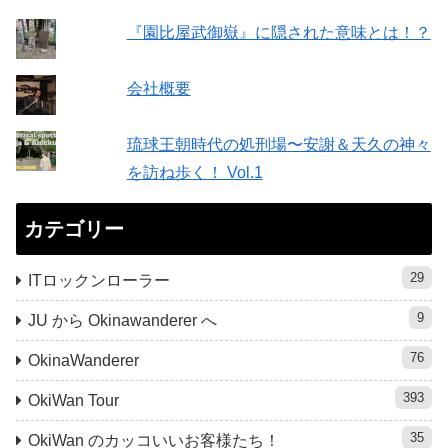
『園比屋武御嶽』に隠された意味とは！？
会社概要
琉球王朝時代の処刑場〜安謝＆天久の神々
を訪ね歩く！ Vol.1
カテゴリー
29
ITロックンローラー
9
JU から Okinawanderer へ
76
OkinaWanderer
393
OkiWan Tour
35
OkiWan のカッコいいお客様たち！