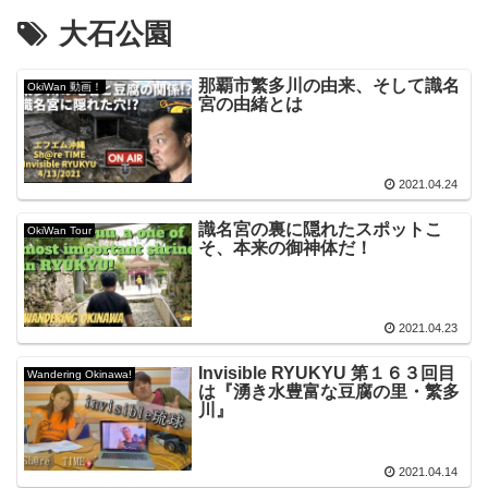
大石公園
那覇市繁多川の由来、そして識名
OkiWan 動画！
宮の由緒とは
2021.04.24
識名宮の裏に隠れたスポットこ
OkiWan Tour
そ、本来の御神体だ！
2021.04.23
Invisible RYUKYU 第１６３回目
Wandering Okinawa!
は『湧き水豊富な豆腐の里・繁多
川』
2021.04.14