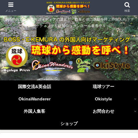
メニュー
検索
沖縄県内で外国人向けメディアの運営と、顧客と供に感動を呼ぶ外国人向けマ
ーケティングを絶賛ロックンロール驀進中！
国際交流&英会話
琉球ツアー
OkinaWanderer
Okistyle
外国人集客
お問合わせ
ショップ