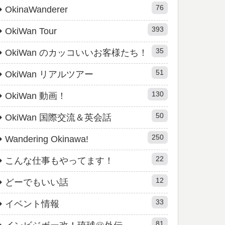
76
OkinaWanderer
393
OkiWan Tour
35
OkiWan のカッコいいお客様たち！
51
OkiWan リアルツアー
130
OkiWan 動画！
50
OkiWan 国際交流＆英会話
250
Wandering Okinawa!
22
こんな仕事もやってます！
12
どーでもいい話
33
イベント情報
81