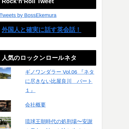
Rock’n’Roll Tweet
Tweets by BossEkemura
外国人と確実に話す英会話！
人気のロックンロールネタ
ギノワンダラー Vol.06 『ネタ
に尽きない比屋良川 パート
１』
会社概要
琉球王朝時代の処刑場〜安謝