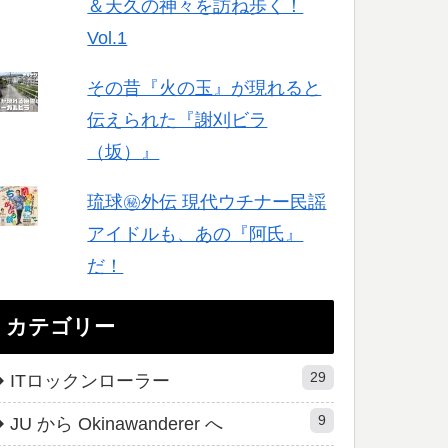
＆天久の神々を訪ね歩く！
Vol.1
その昔『火の玉』が現れると
伝えられた『謝刈ビラ
（坂）』
琉球㊙︎外伝 現代ウチナー民謡
アイドルも、あの『阿氏』
だ！
カテゴリー
29
ITロックンローラー
9
JU から Okinawanderer へ