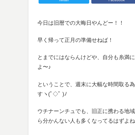
Twitter
Facebook
今日は旧暦での大晦日やんどー！！
早く帰って正月の準備せねば！
とまでにはならんけどや、自分も糸満に
よ〜♪
ということで、週末に大幅な時間取る為
すヽ(ﾟ◇ﾟ )ﾉ
ウチナーンチュでも、旧正に携わる地域
ら分かんない人も多くなってるはずよね