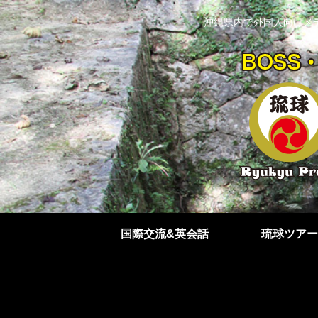
沖縄県内で外国人向けメ
国際交流&英会話
琉球ツアー