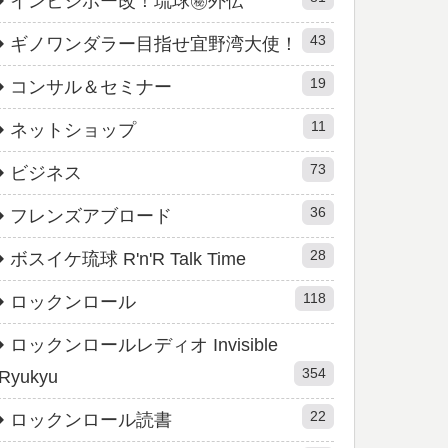
インビジボー改！琉球㊙︎外伝
43
ギノワンダラー目指せ宜野湾大使！
19
コンサル＆セミナー
11
ネットショップ
73
ビジネス
36
フレンズアブロード
28
ボスイケ琉球 R'n'R Talk Time
118
ロックンロール
ロックンロールレディオ Invisible
354
Ryukyu
22
ロックンロール読書