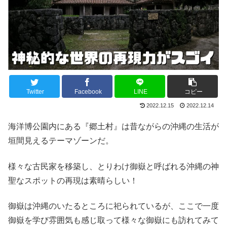
Twitter
Facebook
LINE
コピー
2022.12.15
2022.12.14
海洋博公園内にある『郷土村』は昔ながらの沖縄の生活が
垣間見えるテーマゾーンだ。
様々な古民家を移築し、とりわけ御嶽と呼ばれる沖縄の神
聖なスポットの再現は素晴らしい！
御嶽は沖縄のいたるところに祀られているが、ここで一度
御嶽を学び雰囲気も感じ取って様々な御嶽にも訪れてみて