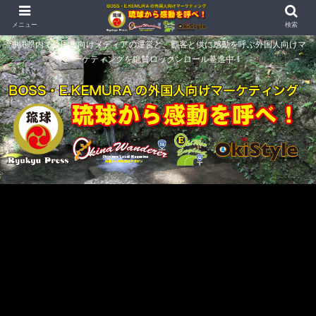
メニュー
検索
沖縄県内で外国人向けメディアの運営と、顧客と供に感動を呼ぶ外国人向けマ
ーケティングを絶賛ロックンロール驀進中！