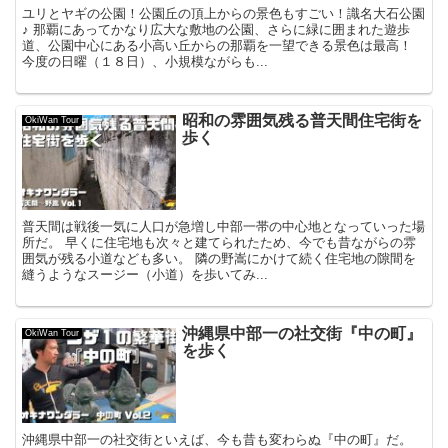
ユリとヤギの公園！公園丘の頂上からの景色もすごい！識名大石公園
♪ 那覇にあってかなり広大な敷地の公園、さらに緑に囲まれた遊歩
道、公園中心にある小高い丘からの那覇を一望できる景色は最高！
今度の日曜（１８日）、小規模ながらも...
昭和の雰囲気残る普天間住宅街を
OkiWan Tour
歩く
普天間は戦後一気に人口が急増し中部一帯の中心地となっていった場
所だ。 早くに住宅地も次々と建てられたため、今でも昔ながらの雰
囲気が残る小道なども多い。 隣の野嵩にかけて続く住宅地の隙間を
縫うようなスージー（小道）を歩いてみ...
沖縄県中部一の社交街『中の町』
OkiWan Tour
を歩く
沖縄県中部一の社交街といえば、今も昔も変わらぬ『中の町』だ。