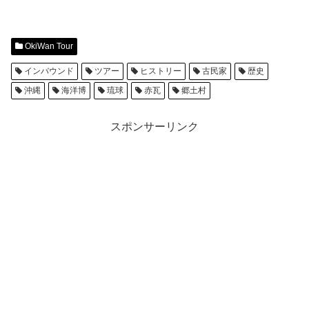
OkiWan Tour
インバウンド
ツアー
ヒストリー
古民家
歴史
沖縄
海洋博
琉球
赤瓦
郷土村
スポンサーリンク