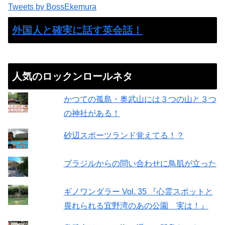
Tweets by BossEkemura
外国人と確実に話す英会話！
人気のロックンロールネタ
かつての孤島・奥武山には３つの山と３つ
の神社がある！
砂辺スポーツランド覚えてる！？
ブラジルからの問い合わせに鳥肌が立った
ギノワンダラー Vol. 35 『心霊スポットと
畏れられる宜野湾のあの公園 実は！』