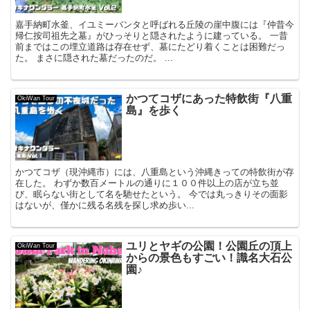
嘉手納町水釜、イユミーバンタと呼ばれる丘陵の崖中腹には『仲昔今
帰仁按司祖先之墓』がひっそりと隠されたように建っている。 一昔
前まではこの埋立道路は存在せず、墓にたどり着くことは困難だっ
た。 まさに隠された墓だったのだ。 ...
かつてコザにあった特飲街『八重
OkiWan Tour
島』を歩く
かつてコザ（現沖縄市）には、八重島という沖縄きっての特飲街が存
在した。 わずか数百メートルの通りに１００件以上の店が立ち並
び、眠らない街として名を馳せたという。 今では丸っきりその面影
はないが、僅かに残る名残を探し求め歩い...
ユリとヤギの公園！公園丘の頂上
OkiWan Tour
からの景色もすごい！識名大石公
園♪