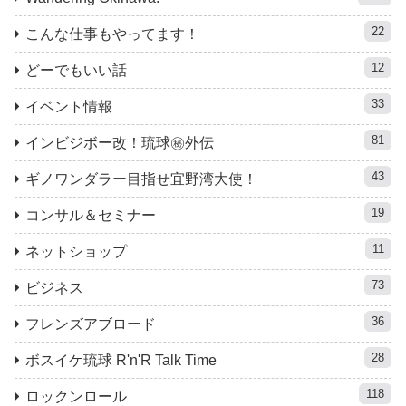
22
こんな仕事もやってます！
12
どーでもいい話
33
イベント情報
81
インビジボー改！琉球㊙︎外伝
43
ギノワンダラー目指せ宜野湾大使！
19
コンサル＆セミナー
11
ネットショップ
73
ビジネス
36
フレンズアブロード
28
ボスイケ琉球 R'n'R Talk Time
118
ロックンロール