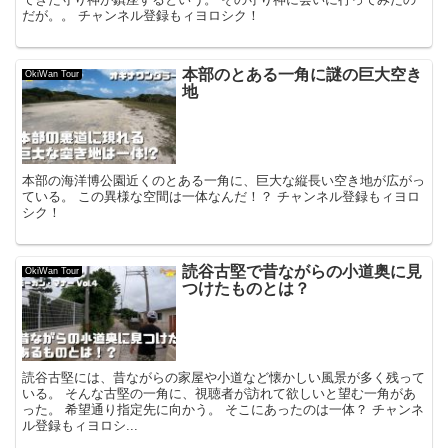
だが。。 チャンネル登録もィヨロシク！
本部のとある一角に謎の巨大空き
OkiWan Tour
地
本部の海洋博公園近くのとある一角に、巨大な縦長い空き地が広がっ
ている。 この異様な空間は一体なんだ！？ チャンネル登録もィヨロ
シク！
読谷古堅で昔ながらの小道奥に見
OkiWan Tour
つけたものとは？
読谷古堅には、昔ながらの家屋や小道など懐かしい風景が多く残って
いる。 そんな古堅の一角に、視聴者が訪れて欲しいと望む一角があ
った。 希望通り指定先に向かう。 そこにあったのは一体？ チャンネ
ル登録もィヨロシ...