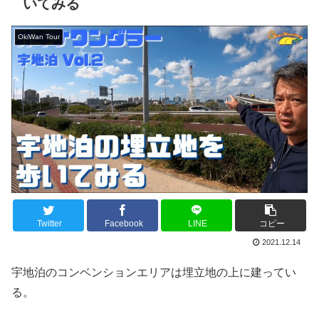
いてみる
OkiWan Tour
Twitter
Facebook
LINE
コピー
2021.12.14
宇地泊のコンベンションエリアは埋立地の上に建ってい
る。