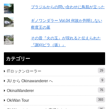
ブラジルからの問い合わせに鳥肌が立った
ギノワンダラー Vol.04 何故か判明しない
察度王の墓
その昔『火の玉』が現れると伝えられた
『謝刈ビラ（坂）』
カテゴリー
29
ITロックンローラー
9
JU から Okinawanderer へ
76
OkinaWanderer
393
OkiWan Tour