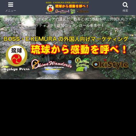
メニュー
検索
沖縄県内で外国人向けメディアの運営と、顧客と供に感動を呼ぶ外国人向けマ
ーケティングを絶賛ロックンロール驀進中！