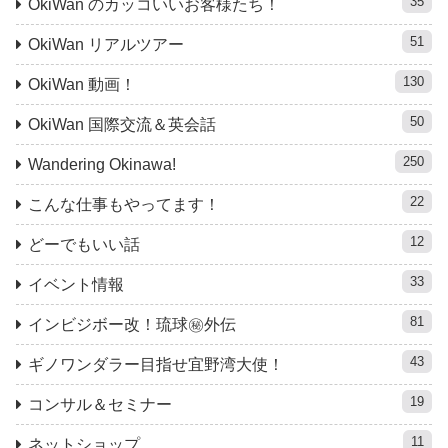
35
OkiWan のカッコいいお客様たち！
51
OkiWan リアルツアー
130
OkiWan 動画！
50
OkiWan 国際交流＆英会話
250
Wandering Okinawa!
22
こんな仕事もやってます！
12
どーでもいい話
33
イベント情報
81
インビジボー改！琉球㊙︎外伝
43
ギノワンダラー目指せ宜野湾大使！
19
コンサル＆セミナー
11
ネットショップ