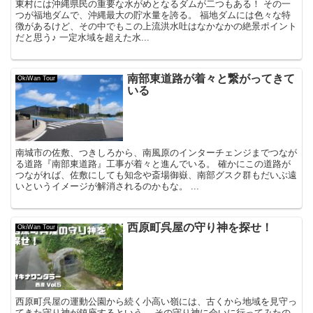
東村には沖縄県民の重要な水がめとなるダムが二つもある！ その一
つが福地ダムで、沖縄最大の貯水量を誇る。 福地ダムには色々な特
徴があるけど、その中でもこの上流洪水吐はなかなかの絶景ポイント
だと思う♪ 一定水域を超えた水...
南部東道路が着々と繋がってきて
OkiWan Tour
いる
南城市の佐敷、つきしろから、南風原のインターチェンジまでつなが
る道路『南部東道路』工事が着々と進んでいる。 確かにこの道路が
つながれば、佐敷にしても知念や斎場御嶽、南部グスク群もだいぶ遠
いというイメージが解消されるのかもな。 ...
西原町呉屋の守り神を探せ！
OkiWan Tour
西原町呉屋の運動公園から続く小高い嶺には、古くから地域を見守っ
てきた守り神が鎮座するという。 その守り神に会いに行ってみたの