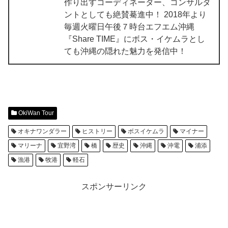
作り出すコーディネーター、コンサルタ
ントとしても絶賛驀進中！ 2018年より
毎週火曜日午後７時台エフエム沖縄
『Share TIME』にボス・イケムラとし
ても沖縄の隠れた魅力を発信中！
OkiWan Tour
オキナワンダラー
ヒストリー
ボスイケムラ
マイナー
マリーナ
宜野湾
橋
歴史
沖縄
沖電
浦添
漁港
牧港
軽石
スポンサーリンク