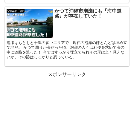
かつて沖縄市泡瀬にも『海中道
OkiWan Tour
路』が存在していた！
泡瀬はもともと干潟の多いエリアで、現在の泡瀬のほとんどは埋め立
て地だ。 かつて周りが海だった頃、泡瀬の人々は利便を求めて海の
中に道路を造った！ 今ではすっかり埋立てられその形は全く見えな
いが、その跡はしっかりと残っている。...
スポンサーリンク