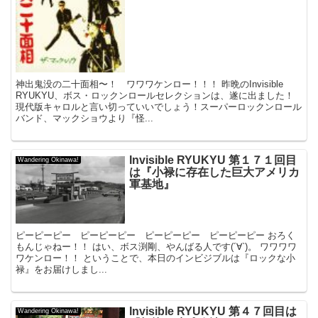
神出鬼没の二十面相〜！ ワワワケンロー！！！ 昨晩のInvisible
RYUKYU、ボス・ロックンロールセレクションは、遂に出ました！
現代版キャロルと言い切っていいでしょう！スーパーロックンロール
バンド、マックショウより『怪...
Invisible RYUKYU 第１７１回目
Wandering Okinawa!
は『小禄に存在した巨大アメリカ
軍基地』
ピーピーピー ピーピーピー ピーピーピー ピーピーピー おろく
もんじゃねー！！ はい、ボス渕剛、やんばる人です(´∀`)。 ワワワワ
ワケンロー！！ ということで、本日のインビジブルは『ロックな小
禄』をお届けしまし...
Invisible RYUKYU 第４７回目は
Wandering Okinawa!