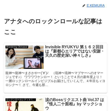
E.KEMURA
アナタへのロックンロールな記事は
ここ
Invisible RYUKYU 第１６２回目
Wandering Okinawa!
は『新都心エリアではない安謝・
天久の歴史深い神々しさ』
龍神〜龍神〜まさかやー(´∀`)ﾉ （琉神〜琉神〜マブヤーへのオマー
ジュです♪） ワワワワケンロー！ ということで４月の新年度より！
一層ロックンロールインビジブルお届けしていくんで、４年目もィヨ
ロシク〜！ さて、今週も那...
涙のBossリクエスト曲 Vol.37 は
ロックンロールレディオ Invisible Ryukyu
『怪人二十面相』by マックショ
ウ