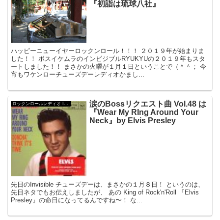
『初詣は琉球八社』
ハッピーニューイヤーロックンロール！！！ ２０１９年が始まりま
した！！ ボスイケムラのインビジブルRYUKYUの２０１９年もスタ
ートしました！！ まさかの火曜が１月１日ということで（＾＾； 今
宵もワケンローチューズデーレディオかまし...
涙のBossリクエスト曲 Vol.48 は
ロックンロールレディオ Invisible Ryukyu
『Wear My RIng Around Your
Neck』by Elvis Presley
先日のInvisible チューズデーは、まさかの１月８日！ というのは、
先日ネタでもお伝えしましたが、 あの King of Rock'n'Roll 『Elvis
Presley』の命日になってるんですね〜！ な...