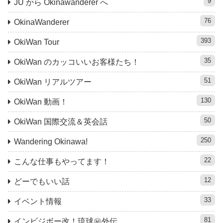
9
JU から Okinawanderer へ
76
OkinaWanderer
393
OkiWan Tour
35
OkiWan のカッコいいお客様たち！
51
OkiWan リアルツアー
130
OkiWan 動画！
50
OkiWan 国際交流＆英会話
250
Wandering Okinawa!
22
こんな仕事もやってます！
12
どーでもいい話
33
イベント情報
81
インビジボー改！琉球㊙︎外伝