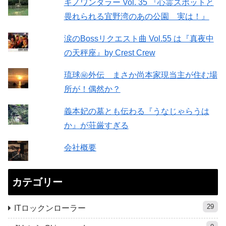
ギノワンダラー Vol. 35 『心霊スポットと
畏れられる宜野湾のあの公園 実は！』
涙のBossリクエスト曲 Vol.55 は『真夜中
の天秤座』by Crest Crew
琉球㊙︎外伝 まさか尚本家現当主が住む場
所が！偶然か？
義本妃の墓とも伝わる『うなじゃらうは
か』が荘厳すぎる
会社概要
カテゴリー
29
ITロックンローラー