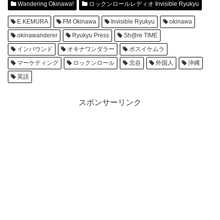
Wandering Okinawa!
ロックンロールレディオ Invisible Ryukyu
E.KEMURA
FM Okinawa
Invisible Ryukyu
okinawa
okinawanderer
Ryukyu Press
Sh@re TIME
インバウンド
オキナワンダラー
ボスイケムラ
マーケティング
ロックンロール
北谷
外国人
沖縄
英語
スポンサーリンク