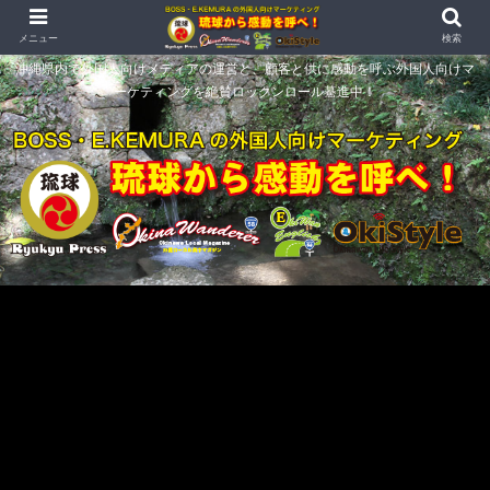
メニュー
検索
沖縄県内で外国人向けメディアの運営と、顧客と供に感動を呼ぶ外国人向けマ
ーケティングを絶賛ロックンロール驀進中！