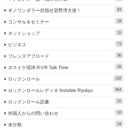
43
ギノワンダラー目指せ宜野湾大使！
19
コンサル＆セミナー
11
ネットショップ
73
ビジネス
36
フレンズアブロード
28
ボスイケ琉球 R'n'R Talk Time
118
ロックンロール
354
ロックンロールレディオ Invisible Ryukyu
22
ロックンロール読書
10
外国人からの問い合わせ
24
未分類