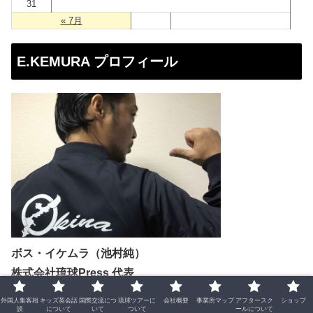
31
« 7月
E.KEMURA プロフィール
ボス・イケムラ（池村純）
株式会社琉球Press 代表
外国人集客相
キッズ英会話
国際交流につ
琉球ツアーに
会社概要
事業所マップ
アフタースク
ショップ
沖縄県内で、外国人向けのフリーペーパー Japan Update
談
について
いて
ついて
ールについて