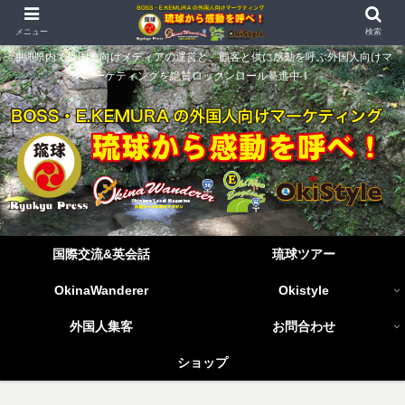
メニュー
検索
沖縄県内で外国人向けメディアの運営と、顧客と供に感動を呼ぶ外国人向けマ
ーケティングを絶賛ロックンロール驀進中！
国際交流&英会話
琉球ツアー
OkinaWanderer
Okistyle
外国人集客
お問合わせ
ショップ