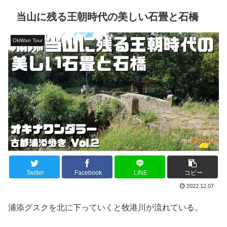
当山に残る王朝時代の美しい石畳と石橋
OkiWan Tour
Twitter
Facebook
LINE
コピー
2022.12.07
浦添グスクを北に下っていくと牧港川が流れている。