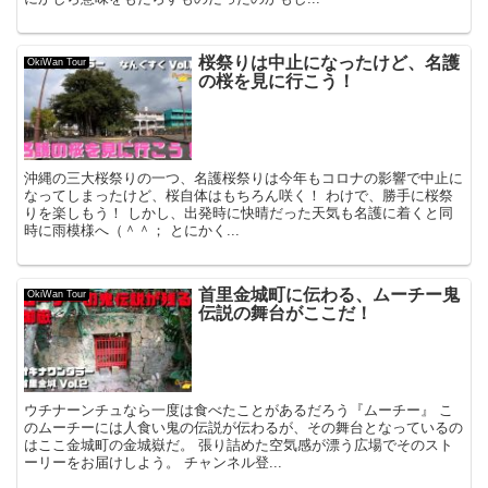
桜祭りは中止になったけど、名護
OkiWan Tour
の桜を見に行こう！
沖縄の三大桜祭りの一つ、名護桜祭りは今年もコロナの影響で中止に
なってしまったけど、桜自体はもちろん咲く！ わけで、勝手に桜祭
りを楽しもう！ しかし、出発時に快晴だった天気も名護に着くと同
時に雨模様へ（＾＾； とにかく...
首里金城町に伝わる、ムーチー鬼
OkiWan Tour
伝説の舞台がここだ！
ウチナーンチュなら一度は食べたことがあるだろう『ムーチー』 こ
のムーチーには人食い鬼の伝説が伝わるが、その舞台となっているの
はここ金城町の金城嶽だ。 張り詰めた空気感が漂う広場でそのスト
ーリーをお届けしよう。 チャンネル登...