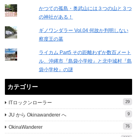
かつての孤島・奥武山には３つの山と３つ
の神社がある！
ギノワンダラー Vol.04 何故か判明しない
察度王の墓
ライカム Part5 その距離わずか数百メート
ル、沖縄市『島袋小学校』と北中城村『島
袋小学校』の謎
カテゴリー
29
ITロックンローラー
9
JU から Okinawanderer へ
76
OkinaWanderer