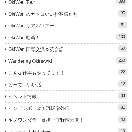
393
OkiWan Tour
35
OkiWan のカッコいいお客様たち！
51
OkiWan リアルツアー
130
OkiWan 動画！
50
OkiWan 国際交流＆英会話
250
Wandering Okinawa!
22
こんな仕事もやってます！
12
どーでもいい話
33
イベント情報
81
インビジボー改！琉球㊙︎外伝
43
ギノワンダラー目指せ宜野湾大使！
19
コンサル＆セミナー