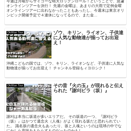
今週は月曜からサイコーな晴天ロックンロール！ということで、急遽
オンラインツアーを決行！ 先週の金曜は、あまりの大雨で定例金曜
オンラインツアーに出れなかったこともあったし、今週末は東京オリ
ンピック開催予定で４連休になってるので、また金...
ゾウ、キリン、ライオン、子供達
OkiWan Tour
に人気な動物達が揃ってお出迎
え！
沖縄こどもの国では、ゾウ、キリン、ライオンなど、子供達に人気な
動物達が揃ってお出迎え！ チャンネル登録もィヨロシク！
その昔『火の玉』が現れると伝え
OkiWan Tour
られた『謝刈ビラ（坂）』
謝刈は本当に坂道が多いエリアだ。 その坂道の一つ、『謝刈ビラ
（坂）』はかつて遺念火（人魂）がよく現れる坂だと恐れられてい
た。 識名坂の遺念火もあったり、坂と人魂というのは琉球の中でな
にかしら意味をもたらすものだったのかもし...