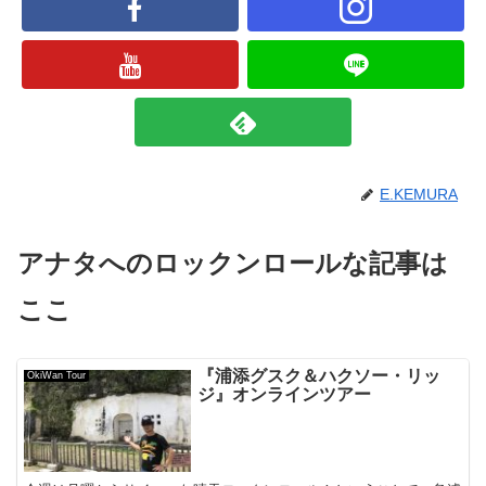
E.KEMURA
アナタへのロックンロールな記事は
ここ
『浦添グスク＆ハクソー・リッ
OkiWan Tour
ジ』オンラインツアー