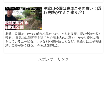
奥武山公園は裏道こそ面白い！隠
OkiWan Tour
れ史跡がてんこ盛りだ！
奥武山公園は、かつて離れ小島だったこともあり歴史深い史跡が多く
残る。 奥武山に龍祠寺を建てた心海上人のお墓や、かなり奇妙な形
をしているニービ石、小さな祠や御拝所などなど、裏通りにこそ興味
深い史跡が多く残る。 今回護国神社は...
スポンサーリンク