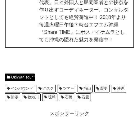
代表。日々外国人と民間業者との接点を
作り出すコーディネーター、コンサルタ
ントとしても絶賛驀進中！ 2018年より
毎週火曜日午後７時台エフエム沖縄
『Share TIME』にボス・イケムラとし
ても沖縄の隠れた魅力を発信中！
OkiWan Tour
インバウンド
グスク
ツアー
当山
歴史
沖縄
浦添
牧港川
琉球
石橋
石畳
スポンサーリンク