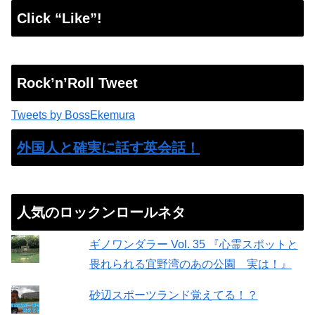
Click “Like”!
Rock’n’Roll Tweet
Tweets by BossEkemura
外国人と確実に話す英会話！
人気のロックンロールネタ
ギノワンダラー Vol. 35 『心霊スポットと
畏れられる宜野湾のあの公園 実は！』
砂辺スポーツランド覚えてる！？