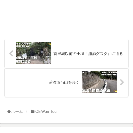
首里城以前の王城『浦添グスク』に迫る
浦添市当山を歩く
ホーム
OkiWan Tour