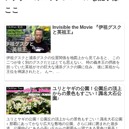
ここ
Invisible the Movie 『伊祖グスク
OkiWan 動画！
と英祖王』
伊祖グスクと浦添グスクの位置関係を地図上から見てみると、 この
二つが全く別のグスクだとはとても思えない。 時の義本王の摂政を
担っていた英祖がその巨大な浦添グスクの隣に住み、 後に英祖から
王位を禅譲されたと。 ん〜、...
ユリとヤギの公園！公園丘の頂上
OkiWan Tour
からの景色もすごい！識名大石公
園♪
ユリとヤギの公園！公園丘の頂上からの景色もすごい！識名大石公園
♪ 那覇にあってかなり広大な敷地の公園、さらに緑に囲まれた遊歩
道、公園中心にある小高い丘からの那覇を一望できる景色は最高！