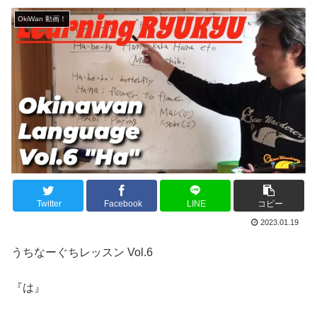
OkiWan 動画！
Twitter
Facebook
LINE
コピー
2023.01.19
うちなーぐちレッスン Vol.6
『は』