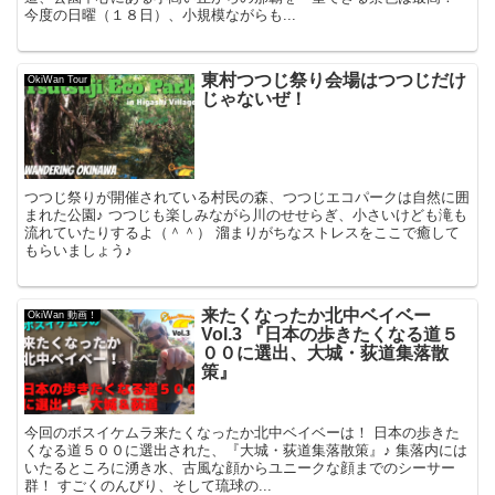
今度の日曜（１８日）、小規模ながらも...
東村つつじ祭り会場はつつじだけ
OkiWan Tour
じゃないぜ！
つつじ祭りが開催されている村民の森、つつじエコパークは自然に囲
まれた公園♪ つつじも楽しみながら川のせせらぎ、小さいけども滝も
流れていたりするよ（＾＾） 溜まりがちなストレスをここで癒して
もらいましょう♪
来たくなったか北中ベイベー
OkiWan 動画！
Vol.3 『日本の歩きたくなる道５
００に選出、大城・荻道集落散
策』
今回のボスイケムラ来たくなったか北中ベイベーは！ 日本の歩きた
くなる道５００に選出された、『大城・荻道集落散策』♪ 集落内には
いたるところに湧き水、古風な顔からユニークな顔までのシーサー
群！ すごくのんびり、そして琉球の...