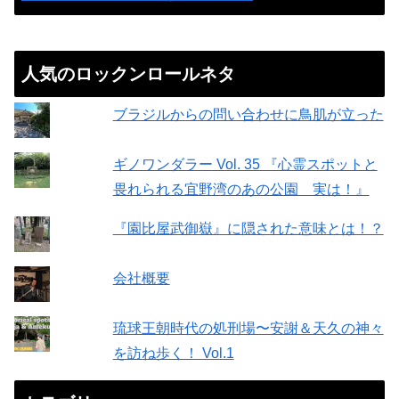
人気のロックンロールネタ
ブラジルからの問い合わせに鳥肌が立った
ギノワンダラー Vol. 35 『心霊スポットと
畏れられる宜野湾のあの公園 実は！』
『園比屋武御嶽』に隠された意味とは！？
会社概要
琉球王朝時代の処刑場〜安謝＆天久の神々
を訪ね歩く！ Vol.1