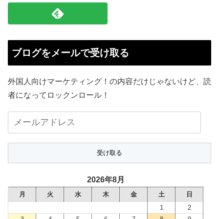
ブログをメールで受け取る
外国人向けマーケティング！の内容だけじゃないけど、読
者になってロックンロール！
メ
ー
ル
ア
ド
2026年8月
レ
月
火
水
木
金
土
日
ス
1
2