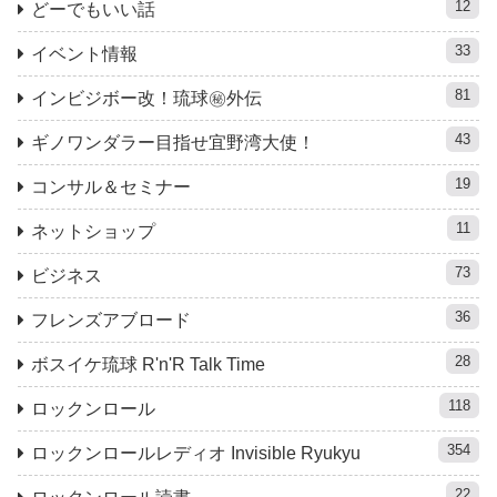
12
どーでもいい話
33
イベント情報
81
インビジボー改！琉球㊙︎外伝
43
ギノワンダラー目指せ宜野湾大使！
19
コンサル＆セミナー
11
ネットショップ
73
ビジネス
36
フレンズアブロード
28
ボスイケ琉球 R'n'R Talk Time
118
ロックンロール
354
ロックンロールレディオ Invisible Ryukyu
22