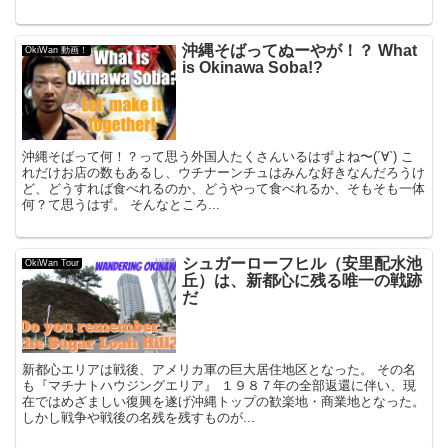
沖縄そばってぬーやが！？ What
OkiWan 動画！
is Okinawa Soba!?
沖縄そばって何！？って思う外国人たくさんいるはずよね〜(´∀`) こ
れだけお店の数もあるし、ウチナーンチュはみんな好きなんだろうけ
ど、どうすれば食べれるのか、どうやって食べれるか、そもそも一体
何？て思うはず。 そんなところ...
シュガーローフヒル（安里配水池
OkiWan Tour
丘）は、新都心に残る唯一の戦跡
だ
新都心エリアは戦後、アメリカ軍の巨大居住地区となった。 その名
も『マチナトハウジングエリア』 １９８７年の全部返還に伴い、現
在ではめざましい復興を遂げ沖縄トップの歓楽地・商業地となった。
しかし戦争や戦後の名残を残すものが...