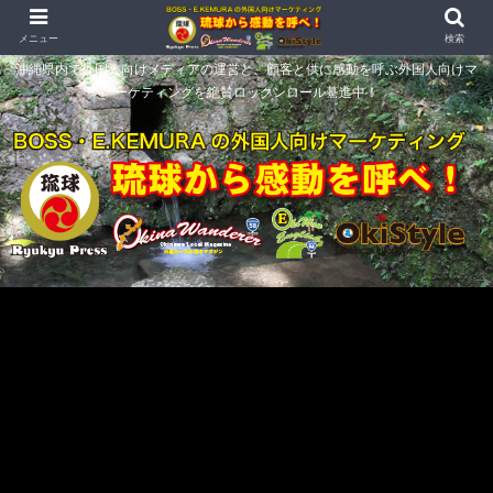
メニュー
検索
沖縄県内で外国人向けメディアの運営と、顧客と供に感動を呼ぶ外国人向けマ
ーケティングを絶賛ロックンロール驀進中！