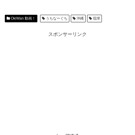
OkiWan 動画！
うちなーぐち
沖縄
琉球
スポンサーリンク