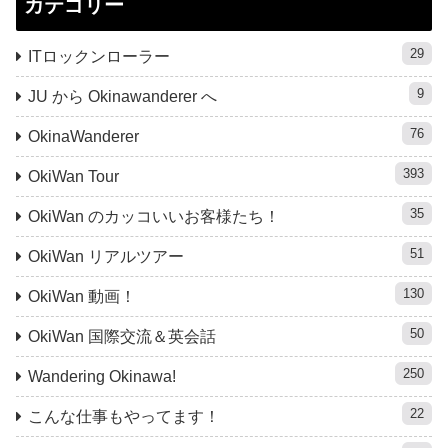
カテゴリー
29
ITロックンローラー
9
JU から Okinawanderer へ
76
OkinaWanderer
393
OkiWan Tour
35
OkiWan のカッコいいお客様たち！
51
OkiWan リアルツアー
130
OkiWan 動画！
50
OkiWan 国際交流＆英会話
250
Wandering Okinawa!
22
こんな仕事もやってます！